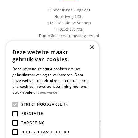
Tuincentrum Suidgeest
Hoofdweg 1432
2153 NA - Nieuw-Vennep
T. 0252-675732
E.
info@tuincentrumsuidgeest.nl
×
>>
Routebeschrijving
Deze website maakt
gebruik van cookies.
Deze website gebruikt cookies om uw
gebruikerservaring te verbeteren. Door
onze website te gebruiken, stemt u in met
Schrijf een recensie
alle cookies in overeenstemming met ons
Cookiebeleid.
Lees verder
Geef nu uw mening
en WIN een
STRIKT NOODZAKELIJK
Nationale Tuinbon t.w.v. € 25,-!
PRESTATIE
TARGETING
NIET-GECLASSIFICEERD