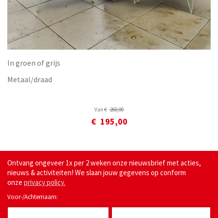
In groen of grijs
Metaal/draad
Van
€
260
,
00
€
195
,
00
Ontvang ongeveer 1x per 2 weken onze nieuwsbrief met acties,
nieuws & activiteiten! We slaan jouw gegevens op conform
onze
privacy policy.
Voor-/Achternaam: