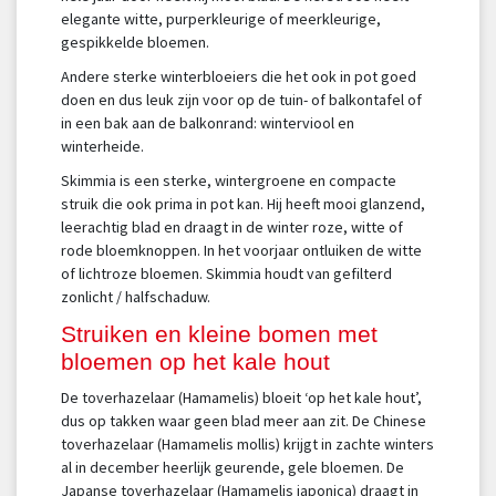
elegante witte, purperkleurige of meerkleurige,
gespikkelde bloemen.
Andere sterke winterbloeiers die het ook in pot goed
doen en dus leuk zijn voor op de tuin- of balkontafel of
in een bak aan de balkonrand: winterviool en
winterheide.
Skimmia is een sterke, wintergroene en compacte
struik die ook prima in pot kan. Hij heeft mooi glanzend,
leerachtig blad en draagt in de winter roze, witte of
rode bloemknoppen. In het voorjaar ontluiken de witte
of lichtroze bloemen. Skimmia houdt van gefilterd
zonlicht / halfschaduw.
Struiken en kleine bomen met
bloemen op het kale hout
De toverhazelaar (Hamamelis) bloeit ‘op het kale hout’,
dus op takken waar geen blad meer aan zit. De Chinese
toverhazelaar (Hamamelis mollis) krijgt in zachte winters
al in december heerlijk geurende, gele bloemen. De
Japanse toverhazelaar (Hamamelis japonica) draagt in