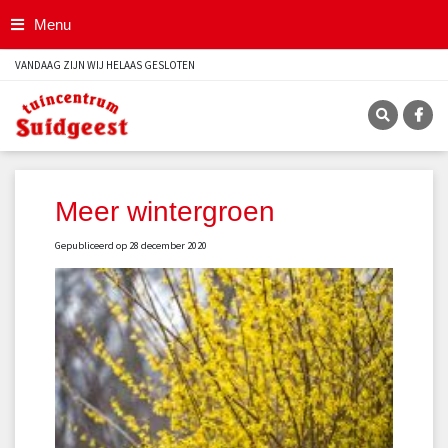
G
Menu
a
n
VANDAAG ZIJN WIJ HELAAS GESLOTEN
a
a
r
c
o
n
t
Meer wintergroen
e
n
Gepubliceerd op
28 december 2020
t