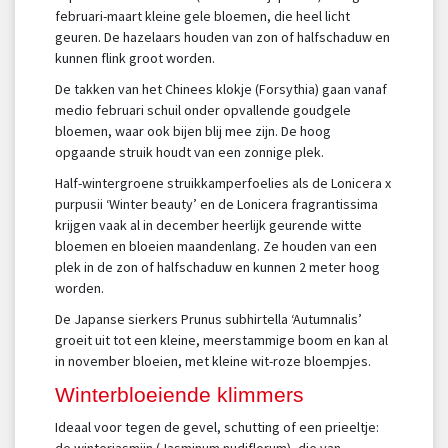
februari-maart kleine gele bloemen, die heel licht
geuren. De hazelaars houden van zon of halfschaduw en
kunnen flink groot worden.
De takken van het Chinees klokje (Forsythia) gaan vanaf
medio februari schuil onder opvallende goudgele
bloemen, waar ook bijen blij mee zijn. De hoog
opgaande struik houdt van een zonnige plek.
Half-wintergroene struikkamperfoelies als de Lonicera x
purpusii ‘Winter beauty’ en de Lonicera fragrantissima
krijgen vaak al in december heerlijk geurende witte
bloemen en bloeien maandenlang. Ze houden van een
plek in de zon of halfschaduw en kunnen 2 meter hoog
worden.
De Japanse sierkers Prunus subhirtella ‘Autumnalis’
groeit uit tot een kleine, meerstammige boom en kan al
in november bloeien, met kleine wit-roze bloempjes.
Winterbloeiende klimmers
Ideaal voor tegen de gevel, schutting of een prieeltje:
de winterjasmijn (Jasminum nudiflorum), die van