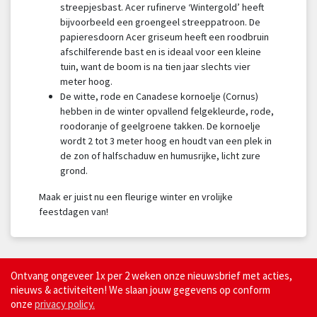
streepjesbast. Acer rufinerve ‘Wintergold’ heeft
bijvoorbeeld een groengeel streeppatroon. De
papieresdoorn Acer griseum heeft een roodbruin
afschilferende bast en is ideaal voor een kleine
tuin, want de boom is na tien jaar slechts vier
meter hoog.
De witte, rode en Canadese kornoelje (Cornus)
hebben in de winter opvallend felgekleurde, rode,
roodoranje of geelgroene takken. De kornoelje
wordt 2 tot 3 meter hoog en houdt van een plek in
de zon of halfschaduw en humusrijke, licht zure
grond.
Maak er juist nu een fleurige winter en vrolijke
feestdagen van!
Ontvang ongeveer 1x per 2 weken onze nieuwsbrief met acties,
nieuws & activiteiten! We slaan jouw gegevens op conform
onze
privacy policy.