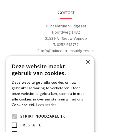
Contact
Tuincentrum Suidgeest
Hoofdweg 1432
2153 NA - Nieuw-Vennep
T. 0252-675732
E.
info@tuincentrumsuidgeest.nl
×
>>
Routebeschrijving
Deze website maakt
gebruik van cookies.
Deze website gebruikt cookies om uw
gebruikerservaring te verbeteren. Door
onze website te gebruiken, stemt u in met
Schrijf een recensie
alle cookies in overeenstemming met ons
Cookiebeleid.
Lees verder
Geef nu uw mening
en WIN een
STRIKT NOODZAKELIJK
Nationale Tuinbon t.w.v. € 25,-!
PRESTATIE