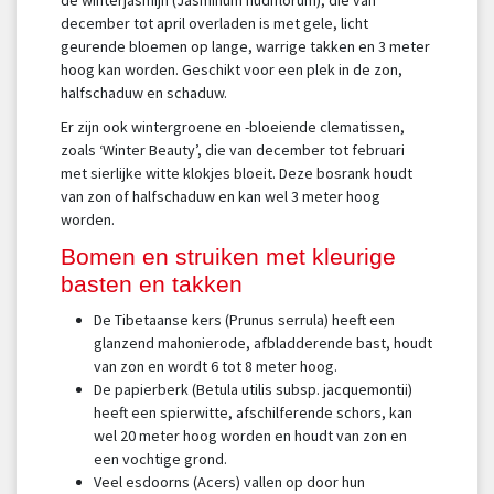
december tot april overladen is met gele, licht
geurende bloemen op lange, warrige takken en 3 meter
hoog kan worden. Geschikt voor een plek in de zon,
halfschaduw en schaduw.
Er zijn ook wintergroene en -bloeiende clematissen,
zoals ‘Winter Beauty’, die van december tot februari
met sierlijke witte klokjes bloeit. Deze bosrank houdt
van zon of halfschaduw en kan wel 3 meter hoog
worden.
Bomen en struiken met kleurige
basten en takken
De Tibetaanse kers (Prunus serrula) heeft een
glanzend mahonierode, afbladderende bast, houdt
van zon en wordt 6 tot 8 meter hoog.
De papierberk (Betula utilis subsp. jacquemontii)
heeft een spierwitte, afschilferende schors, kan
wel 20 meter hoog worden en houdt van zon en
een vochtige grond.
Veel esdoorns (Acers) vallen op door hun