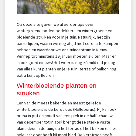
Op deze site gaven we al eerder tips over
wintergroene bodembedekkers en wintergroene en -
bloeiende struiken voor in je tuin. Natuurlijk, het zijn
barre tijden, waarin we nog altijd met corona te kampen
hebben en waardoor we ons tuincentrum in Nieuw-
Vennep tot minstens 19 januari moeten sluiten. Maar er
is ook goed nieuws! Het weer is nog zó mild dat je nog
van alles kunt planten en je je tuin, terras of balkon nog
extra kunt opfleuren.
Winterbloeiende planten en
struiken
Een van de meest bekende en meest geliefde
winterbloeiers is de kerstroos (Helleborus). Hij kan ook
prima in pot en houdt van een plek in de halfschaduw.
Van december tot in april brengt deze sterke vaste
plant kleur in de tuin, op het terras of het balkon en het
hele jaar door heeft hij mooi blad. De kerstroos heeft