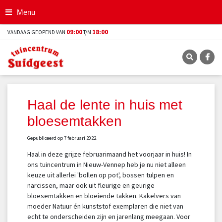
G
Menu
a
n
09:00
18:00
VANDAAG GEOPEND VAN
T/M
a
a
r
c
o
n
t
Haal de lente in huis met
e
bloesemtakken
n
t
Gepubliceerd op
7 februari 2022
Haal in deze grijze februarimaand het voorjaar in huis! In
ons tuincentrum in Nieuw-Vennep heb je nu niet alleen
keuze uit allerlei 'bollen op pot', bossen tulpen en
narcissen, maar ook uit fleurige en geurige
bloesemtakken en bloeiende takken. Kakelvers van
moeder Natuur én kunststof exemplaren die niet van
echt te onderscheiden zijn en jarenlang meegaan. Voor