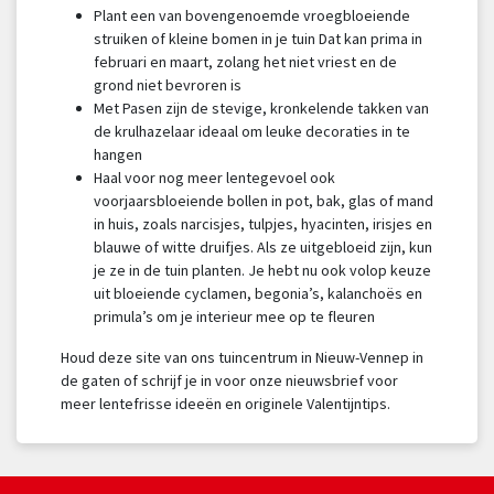
Plant een van bovengenoemde vroegbloeiende
struiken of kleine bomen in je tuin Dat kan prima in
februari en maart, zolang het niet vriest en de
grond niet bevroren is
Met Pasen zijn de stevige, kronkelende takken van
de krulhazelaar ideaal om leuke decoraties in te
hangen
Haal voor nog meer lentegevoel ook
voorjaarsbloeiende bollen in pot, bak, glas of mand
in huis, zoals narcisjes, tulpjes, hyacinten, irisjes en
blauwe of witte druifjes. Als ze uitgebloeid zijn, kun
je ze in de tuin planten. Je hebt nu ook volop keuze
uit bloeiende cyclamen, begonia’s, kalanchoës en
primula’s om je interieur mee op te fleuren
Houd deze site van ons tuincentrum in Nieuw-Vennep in
de gaten of schrijf je in voor onze nieuwsbrief voor
meer lentefrisse ideeën en originele Valentijntips.