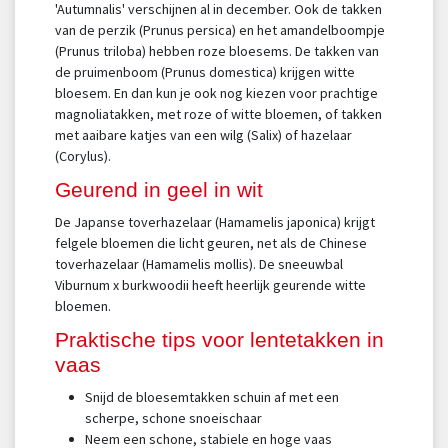
'Autumnalis' verschijnen al in december. Ook de takken
van de perzik (Prunus persica) en het amandelboompje
(Prunus triloba) hebben roze bloesems. De takken van
de pruimenboom (Prunus domestica) krijgen witte
bloesem. En dan kun je ook nog kiezen voor prachtige
magnoliatakken, met roze of witte bloemen, of takken
met aaibare katjes van een wilg (Salix) of hazelaar
(Corylus).
Geurend in geel in wit
De Japanse toverhazelaar (Hamamelis japonica) krijgt
felgele bloemen die licht geuren, net als de Chinese
toverhazelaar (Hamamelis mollis). De sneeuwbal
Viburnum x burkwoodii heeft heerlijk geurende witte
bloemen.
Praktische tips voor lentetakken in
vaas
Snijd de bloesemtakken schuin af met een
scherpe, schone snoeischaar
Neem een schone, stabiele en hoge vaas