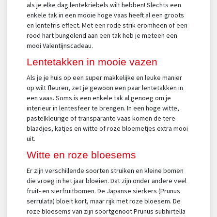
als je elke dag lentekriebels wilt hebben! Slechts een
enkele tak in een mooie hoge vaas heeft al een groots
en lentefris effect. Met een rode strik eromheen of een
rood hart bungelend aan een tak heb je meteen een
mooi Valentijnscadeau.
Lentetakken in mooie vazen
Als je je huis op een super makkelijke en leuke manier
op wilt fleuren, zet je gewoon een paar lentetakken in
een vaas. Soms is een enkele tak al genoeg om je
interieur in lentesfeer te brengen. In een hoge witte,
pastelkleurige of transparante vaas komen de tere
blaadjes, katjes en witte of roze bloemetjes extra mooi
uit.
Witte en roze bloesems
Er zijn verschillende soorten struiken en kleine bomen
die vroeg in het jaar bloeien. Dat zijn onder andere veel
fruit- en sierfruitbomen. De Japanse sierkers (Prunus
serrulata) bloeit kort, maar rijk met roze bloesem. De
roze bloesems van zijn soortgenoot Prunus subhirtella