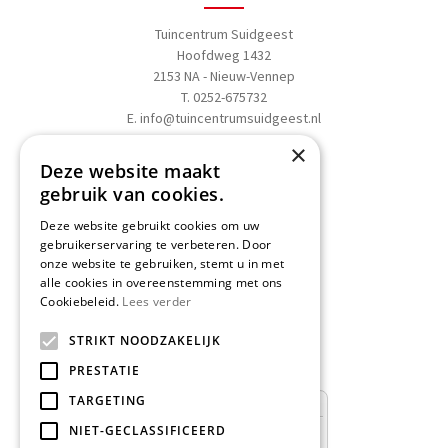
Tuincentrum Suidgeest
Hoofdweg 1432
2153 NA - Nieuw-Vennep
T. 0252-675732
E.
info@tuincentrumsuidgeest.nl
×
>>
Routebeschrijving
Deze website maakt
gebruik van cookies.
Deze website gebruikt cookies om uw
gebruikerservaring te verbeteren. Door
onze website te gebruiken, stemt u in met
Schrijf een recensie
alle cookies in overeenstemming met ons
Cookiebeleid.
Lees verder
Geef nu uw mening
en WIN een
STRIKT NOODZAKELIJK
Nationale Tuinbon t.w.v. € 25,-!
PRESTATIE
TARGETING
NIET-GECLASSIFICEERD