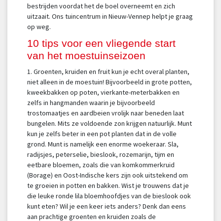
bestrijden voordat het de boel overneemt en zich
uitzaait. Ons tuincentrum in Nieuw-Vennep helpt je graag
op weg.
10 tips voor een vliegende start
van het moestuinseizoen
1. Groenten, kruiden en fruit kun je echt overal planten,
niet alleen in de moestuin! Bijvoorbeeld in grote potten,
kweekbakken op poten, vierkante-meterbakken en
zelfs in hangmanden waarin je bijvoorbeeld
trostomaatjes en aardbeien vrolijk naar beneden laat
bungelen. Mits ze voldoende zon krijgen natuurlijk. Munt
kun je zelfs beter in een pot planten dat in de volle
grond. Munt is namelijk een enorme woekeraar. Sla,
radijsjes, peterselie, bieslook, rozemarijn, tijm en
eetbare bloemen, zoals die van komkommerkruid
(Borage) en Oost-Indische kers zijn ook uitstekend om
te groeien in potten en bakken. Wist je trouwens dat je
die leuke ronde lila bloemhoofdjes van de bieslook ook
kunt eten? Wil je een keer iets anders? Denk dan eens
aan prachtige groenten en kruiden zoals de