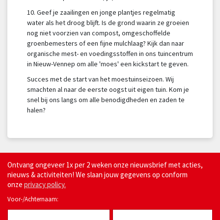
10. Geef je zaailingen en jonge plantjes regelmatig
water als het droog blijft. Is de grond waarin ze groeien
nog niet voorzien van compost, omgeschoffelde
groenbemesters of een fijne mulchlaag? Kijk dan naar
organische mest- en voedingsstoffen in ons tuincentrum
in Nieuw-Vennep om alle 'moes' een kickstart te geven.
Succes met de start van het moestuinseizoen. Wij
smachten al naar de eerste oogst uit eigen tuin. Kom je
snel bij ons langs om alle benodigdheden en zaden te
halen?
Ontvang ongeveer 1x per 2 weken onze nieuwsbrief met acties,
nieuws & activiteiten! We slaan jouw gegevens op conform
onze
privacy policy.
Voor-/Achternaam: