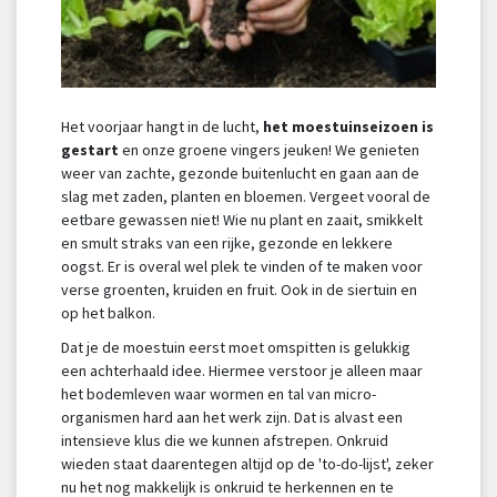
Het voorjaar hangt in de lucht,
het moestuinseizoen is
gestart
en onze groene vingers jeuken! We genieten
weer van zachte, gezonde buitenlucht en gaan aan de
slag met zaden, planten en bloemen. Vergeet vooral de
eetbare gewassen niet! Wie nu plant en zaait, smikkelt
en smult straks van een rijke, gezonde en lekkere
oogst. Er is overal wel plek te vinden of te maken voor
verse groenten, kruiden en fruit. Ook in de siertuin en
op het balkon.
Dat je de moestuin eerst moet omspitten is gelukkig
een achterhaald idee. Hiermee verstoor je alleen maar
het bodemleven waar wormen en tal van micro-
organismen hard aan het werk zijn. Dat is alvast een
intensieve klus die we kunnen afstrepen. Onkruid
wieden staat daarentegen altijd op de 'to-do-lijst', zeker
nu het nog makkelijk is onkruid te herkennen en te