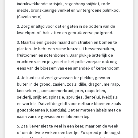
indrukwekkende artisjok, regenboogsnijbiet, rode
melde, bronskleurige venkel en wintergroene palmkool
(Cavolo nero).
2. Zorg er altijd voor dat er gaten in de bodem van de
kweekpot of -bak zitten en gebruik verse potgrond.
3. Maart is een goede maand om struiken en bomen te
planten. Je hebt een ruime keuze uit bessenstruiken,
fruitbomen en notenbomen. Daar pluk je letterlijk de
vruchten van en je geniet in het prille voorjaar ook nog
eens van de bloesem van een amandel- of kersenboom.
4. Je kunt nu al veel gewassen ter plekke, gewoon
buiten in de grond, zaaien, zoals: dille, dragon, meiraap,
knolselderij, komkommerkruid, prei, raapstelen,
selderij, snijbiet, spinazie, spruitjes, (lente)ui, (veld)sla
en wortels. Datzelfde geldt voor eetbare bloemen zoals
goudsbloemen (Calendula). Zet er meteen labels met de
naam van de gewassen en bloemen bij.
5. Zaai liever niet te veel in een keer, maar om de week
of om de twee weken een beetje. Zo spreid je de oogst