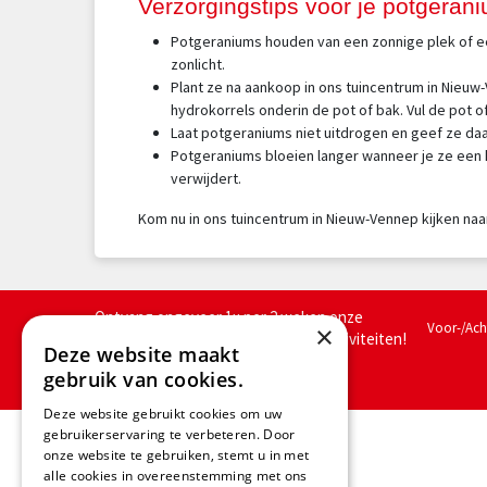
Verzorgingstips voor je potgeran
Potgeraniums houden van een zonnige plek of een
zonlicht.
Plant ze na aankoop in ons tuincentrum in Nieuw
hydrokorrels onderin de pot of bak. Vul de pot
Laat potgeraniums niet uitdrogen en geef ze daa
Potgeraniums bloeien langer wanneer je ze een 
verwijdert.
Kom nu in ons tuincentrum in Nieuw-Vennep kijken naar
Ontvang ongeveer 1x per 2 weken onze
Voor-/Ac
×
nieuwsbrief met acties, nieuws & activiteiten!
Deze website maakt
We slaan jouw gegevens op conform
gebruik van cookies.
onze
privacy policy.
Deze website gebruikt cookies om uw
gebruikerservaring te verbeteren. Door
Openingstijden
onze website te gebruiken, stemt u in met
alle cookies in overeenstemming met ons