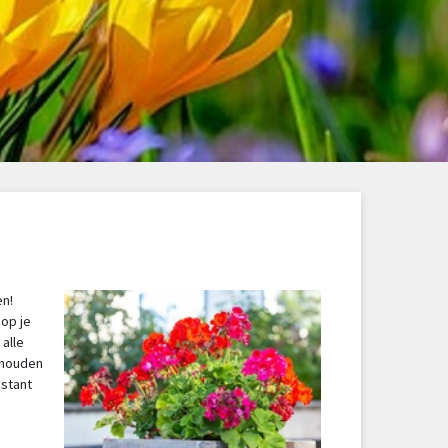
en!
 op je
alle
erhouden
nstant