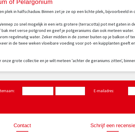
ium of Pelargonium
 plek in halfschaduw. Binnen zet je ze op een lichte plek, bijvoorbeeld in
-Vennep zo snel mogelijk in een iets grotere (terracotta) pot met gaten in
 of bak met verse potgrond en geef je potgeraniums dan ook meteen water.
rom regelmatig water. Zeker midden in de zomer buiten op je balkon of te
keer in de twee weken vloeibare voeding voor pot- en kuipplanten geeft 
 onze grote collectie en je wilt meteen 'achter de geraniums zitten', binnen
hternaam:
E-mailadres:
*
Contact
Schrijf een recensi