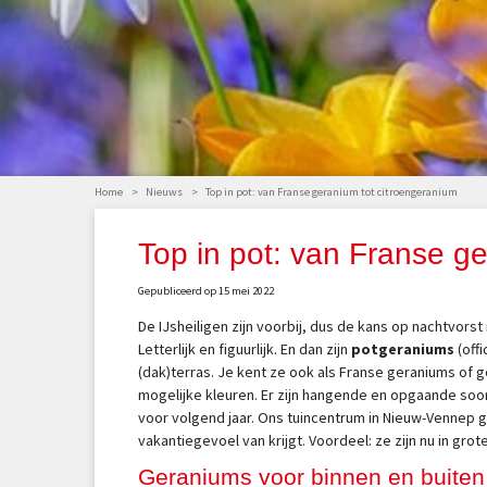
Home
>
Nieuws
>
Top in pot: van Franse geranium tot citroengeranium
Top in pot: van Franse g
Gepubliceerd op
15 mei 2022
De IJsheiligen zijn voorbij, dus de kans op nachtvorst
Letterlijk en figuurlijk. En dan zijn
potgeraniums
(offi
(dak)terras. Je kent ze ook als Franse geraniums of g
mogelijke kleuren. Er zijn hangende en opgaande soor
voor volgend jaar. Ons tuincentrum in Nieuw-Vennep g
vakantiegevoel van krijgt. Voordeel: ze zijn nu in gro
Geraniums voor binnen en buite