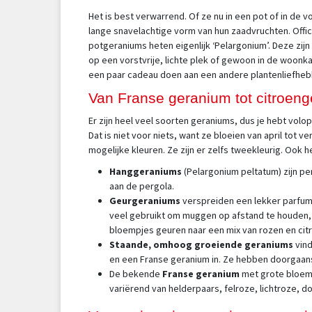
Het is best verwarrend. Of ze nu in een pot of in de v
lange snavelachtige vorm van hun zaadvruchten. Offici
potgeraniums heten eigenlijk ‘Pelargonium’. Deze zij
op een vorstvrije, lichte plek of gewoon in de woonka
een paar cadeau doen aan een andere plantenliefheb
Van Franse geranium tot citroen
Er zijn heel veel soorten geraniums, dus je hebt vo
Dat is niet voor niets, want ze bloeien van april tot
mogelijke kleuren. Ze zijn er zelfs tweekleurig. Ook 
Hanggeraniums
(Pelargonium peltatum) zijn pe
aan de pergola.
Geurgeraniums
verspreiden een lekker parfum w
veel gebruikt om muggen op afstand te houden, m
bloempjes geuren naar een mix van rozen en cit
Staande, omhoog groeiende geraniums
vind
en een Franse geranium in. Ze hebben doorgaans r
De bekende
Franse geranium
met grote bloemen
variërend van helderpaars, felroze, lichtroze, 