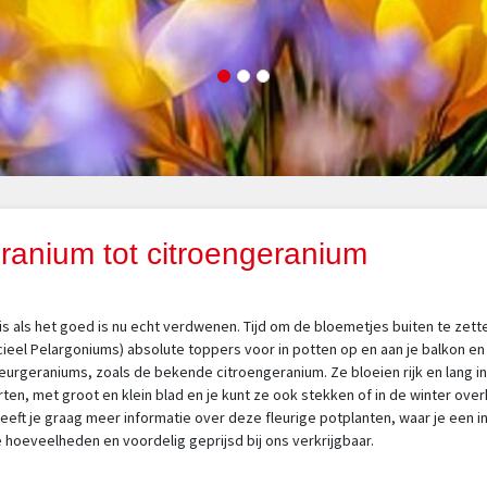
eranium tot citroengeranium
 is als het goed is nu echt verdwenen. Tijd om de bloemetjes buiten te zett
cieel Pelargoniums) absolute toppers voor in potten op en aan je balkon en
eurgeraniums, zoals de bekende citroengeranium. Ze bloeien rijk en lang in 
ten, met groot en klein blad en je kunt ze ook stekken of in de winter ov
eeft je graag meer informatie over deze fleurige potplanten, waar je een i
te hoeveelheden en voordelig geprijsd bij ons verkrijgbaar.
n