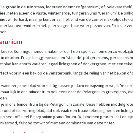
olle grond in de tuin staan, iedereen noemt ze 'geranium', of 'ooievaarsbek'
eel heten alleen de vaste, winterharde, tuingeraniums ‘Geranium’. De balko
n niet winterhard, maar je kunt er aan het eind van de zomer makkelijk ste
mer laat overwinteren heb je er volgend jaar weer plezier van. En als je v
ber.
geranium
lop keuze. Sommige mensen maken er echt een sport van om een zo veelzijdi
 ver in oktober. Er zijn hanggeraniums en 'staande' potgeraniums, geraniums 
het blad kan enorm variëren: egaal lichtgroen of donkergroen, met een teke
rfect voor in een bak op de vensterbank, langs de reling van het balkon of
anneer je het blad voorzichtig tussen je duim en wijsvinger wrijft. De cit
aar kijk in ons tuincentrum ook eens naar de Pelargonium graveolens, die 
roen.
 je in ons tuincentrum bij de Pelargonium zonale. Deze hebben middelgro
ond of niervormig blad, dat ook vaak een fraaie tekening heeft en licht ge
 heet officieel Pelargonium grandiflorum. De bloemen geuren licht en zijn
donkerrood, felrood tot wit of met een combinatie van deze tinten.