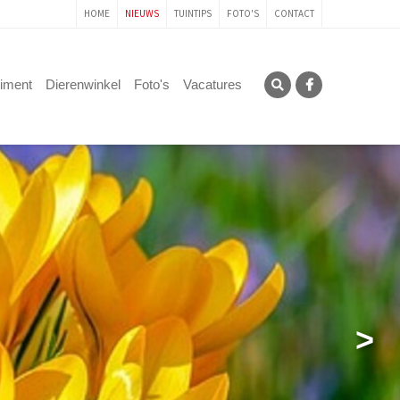
HOME
NIEUWS
TUINTIPS
FOTO'S
CONTACT
timent
Dierenwinkel
Foto's
Vacatures