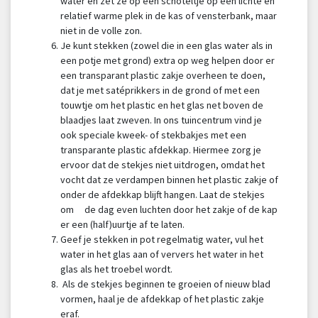
water en zet ze op een schoteltje op een lichte en
relatief warme plek in de kas of vensterbank, maar
niet in de volle zon.
Je kunt stekken (zowel die in een glas water als in
een potje met grond) extra op weg helpen door er
een transparant plastic zakje overheen te doen,
dat je met satéprikkers in de grond of met een
touwtje om het plastic en het glas net boven de
blaadjes laat zweven. In ons tuincentrum vind je
ook speciale kweek- of stekbakjes met een
transparante plastic afdekkap. Hiermee zorg je
ervoor dat de stekjes niet uitdrogen, omdat het
vocht dat ze verdampen binnen het plastic zakje of
onder de afdekkap blijft hangen. Laat de stekjes
om de dag even luchten door het zakje of de kap
er een (half)uurtje af te laten.
Geef je stekken in pot regelmatig water, vul het
water in het glas aan of ververs het water in het
glas als het troebel wordt.
Als de stekjes beginnen te groeien of nieuw blad
vormen, haal je de afdekkap of het plastic zakje
eraf.