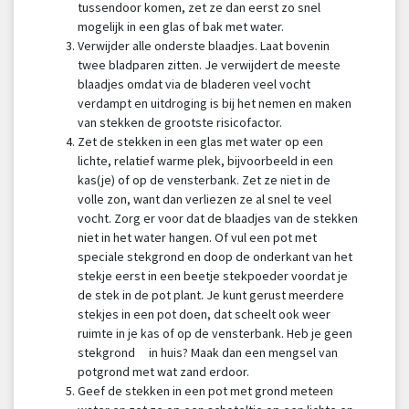
tussendoor komen, zet ze dan eerst zo snel
mogelijk in een glas of bak met water.
Verwijder alle onderste blaadjes. Laat bovenin
twee bladparen zitten. Je verwijdert de meeste
blaadjes omdat via de bladeren veel vocht
verdampt en uitdroging is bij het nemen en maken
van stekken de grootste risicofactor.
Zet de stekken in een glas met water op een
lichte, relatief warme plek, bijvoorbeeld in een
kas(je) of op de vensterbank. Zet ze niet in de
volle zon, want dan verliezen ze al snel te veel
vocht. Zorg er voor dat de blaadjes van de stekken
niet in het water hangen. Of vul een pot met
speciale stekgrond en doop de onderkant van het
stekje eerst in een beetje stekpoeder voordat je
de stek in de pot plant. Je kunt gerust meerdere
stekjes in een pot doen, dat scheelt ook weer
ruimte in je kas of op de vensterbank. Heb je geen
stekgrond in huis? Maak dan een mengsel van
potgrond met wat zand erdoor.
Geef de stekken in een pot met grond meteen