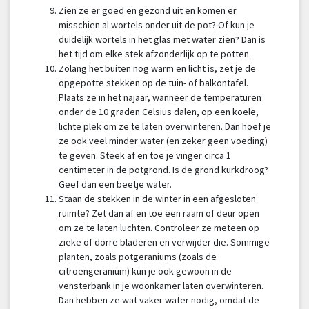
Zien ze er goed en gezond uit en komen er
misschien al wortels onder uit de pot? Of kun je
duidelijk wortels in het glas met water zien? Dan is
het tijd om elke stek afzonderlijk op te potten.
Zolang het buiten nog warm en licht is, zet je de
opgepotte stekken op de tuin- of balkontafel.
Plaats ze in het najaar, wanneer de temperaturen
onder de 10 graden Celsius dalen, op een koele,
lichte plek om ze te laten overwinteren. Dan hoef je
ze ook veel minder water (en zeker geen voeding)
te geven. Steek af en toe je vinger circa 1
centimeter in de potgrond. Is de grond kurkdroog?
Geef dan een beetje water.
Staan de stekken in de winter in een afgesloten
ruimte? Zet dan af en toe een raam of deur open
om ze te laten luchten. Controleer ze meteen op
zieke of dorre bladeren en verwijder die. Sommige
planten, zoals potgeraniums (zoals de
citroengeranium) kun je ook gewoon in de
vensterbank in je woonkamer laten overwinteren.
Dan hebben ze wat vaker water nodig, omdat de