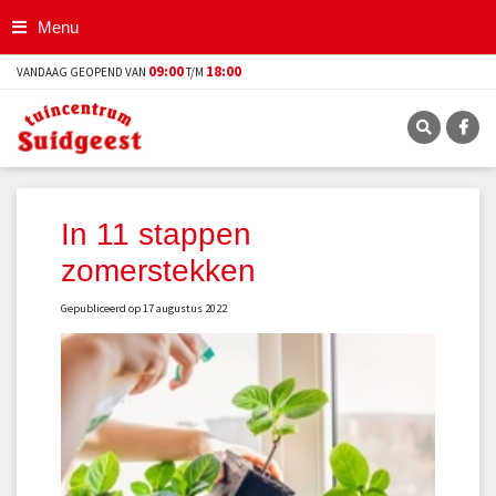
G
Menu
a
n
09:00
18:00
VANDAAG GEOPEND VAN
T/M
a
a
r
c
o
n
t
In 11 stappen
e
zomerstekken
n
t
Gepubliceerd op
17 augustus 2022