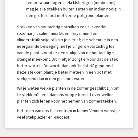
temperatuur hoger is. Na IJsheiligen (medio mei)
mag je alle stekken buiten zetten en indien nodig in
een grotere pot met verse potgrond planten.
Stekken van houtachtige struiken zoals lavendel,
rozemarijn, salie, muurbloem (Erysimum) en
vlinderstruik snijd of knip je niet af; die scheur je in een
neergaande beweging met je vingers voorzichtig los
van de plant, zodat er een stukje van de houtachtige
stengel meekomt. Dit ‘hieltje’ zorgt ervoor dat de stek
beter wortelt. Dit wordt dan ook 'hielstek' genoemd.
Deze stekken plant je beter meteen in een pot met
stekgrond dan in een glas met water.
Wil je weten welke planten in de zomer geschikt zijn om
te stekken? Lees dan ons vorige bericht over welke
planten zich lenen voor het nemen van zomerstekken.
Het team van ons tuincentrum in Nieuw-Vennep wenst je
veel stekplezier en -succes!