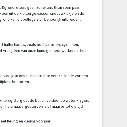
t)grond zitten, gaan ze rotten. Er zijn een paar
 op een uit de kluiten gewassen sneeuwklokje en de
 grond kan dit bolletje zich behoorlijk uitbreiden,
w of halfschaduw, zoals boshyacinten, cyclamen,
 of vraag één van onze kundige medewerkers in het
ze vind je in ons tuincentrum in verschillende vormen
tijdens het poten.
r terug. Zorg dat de bollen voldoende water krijgen,
len helemaal afgestorven is of maai er tot die tijd
el fleurig en kleurig voorjaar!