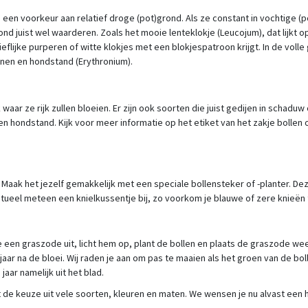
een voorkeur aan relatief droge (pot)grond. Als ze constant in vochtige (po
ond juist wel waarderen. Zoals het mooie lenteklokje (Leucojum), dat lijkt
 lieflijke purperen of witte klokjes met een blokjespatroon krijgt. In de volle
nen en hondstand (Erythronium).
ar ze rijk zullen bloeien. Er zijn ook soorten die juist gedijen in schadu
 hondstand. Kijk voor meer informatie op het etiket van het zakje bollen
? Maak het jezelf gemakkelijk met een speciale bollensteker of -planter. De
tueel meteen een knielkussentje bij, zo voorkom je blauwe of zere knieën 
 een graszode uit, licht hem op, plant de bollen en plaats de graszode wee
jaar na de bloei. Wij raden je aan om pas te maaien als het groen van de bol
aar namelijk uit het blad.
 de keuze uit vele soorten, kleuren en maten. We wensen je nu alvast een he