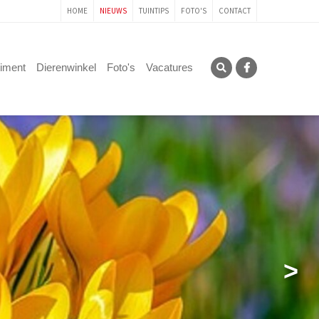
HOME
NIEUWS
TUINTIPS
FOTO'S
CONTACT
timent
Dierenwinkel
Foto's
Vacatures