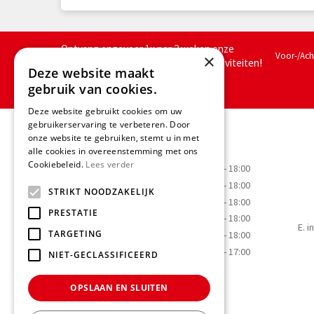
Ontvang ongeveer 1x per 2 weken onze
Voor-/Ac
×
nieuwsbrief met acties, nieuws & activiteiten!
Deze website maakt
We slaan jouw gegevens op conform
gebruik van cookies.
onze
privacy policy.
Deze website gebruikt cookies om uw
gebruikerservaring te verbeteren. Door
Openingstijden
onze website te gebruiken, stemt u in met
alle cookies in overeenstemming met ons
Cookiebeleid.
Lees verder
Maandag
09:00 - 18:00
Dinsdag
09:00 - 18:00
STRIKT NOODZAKELIJK
Woensdag
09:00 - 18:00
PRESTATIE
Donderdag
09:00 - 18:00
E.
i
TARGETING
Vrijdag
09:00 - 18:00
Zaterdag
09:00 - 17:00
NIET-GECLASSIFICEERD
OPSLAAN EN SLUITEN