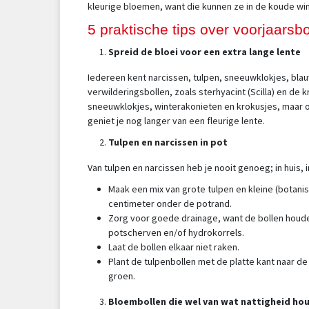
kleurige bloemen, want die kunnen ze in de koude win
5 praktische tips over voorjaarsbo
Spreid de bloei voor een extra lange lente
Iedereen kent narcissen, tulpen, sneeuwklokjes, blau
verwilderingsbollen, zoals sterhyacint (Scilla) en de 
sneeuwklokjes, winterakonieten en krokusjes, maar oo
geniet je nog langer van een fleurige lente.
Tulpen en narcissen in pot
Van tulpen en narcissen heb je nooit genoeg; in huis, i
Maak een mix van grote tulpen en kleine (botanis
centimeter onder de potrand.
Zorg voor goede drainage, want de bollen houde
potscherven en/of hydrokorrels.
Laat de bollen elkaar niet raken.
Plant de tulpenbollen met de platte kant naar de
groen.
Bloembollen die wel van wat nattigheid ho