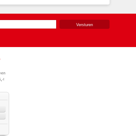
e
een
,-!