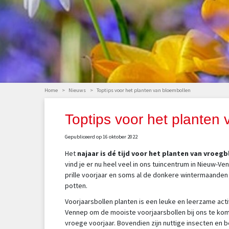
Home
>
Nieuws
>
Toptips voor het planten van bloembollen
Toptips voor het planten
Gepubliceerd op
16 oktober 2022
Het
najaar is dé tijd voor het planten van vroe
vind je er nu heel veel in ons tuincentrum in Nieuw-V
prille voorjaar en soms al de donkere wintermaanden 
potten.
Voorjaarsbollen planten is een leuke en leerzame acti
Vennep om de mooiste voorjaarsbollen bij ons te kome
vroege voorjaar. Bovendien zijn nuttige insecten en b