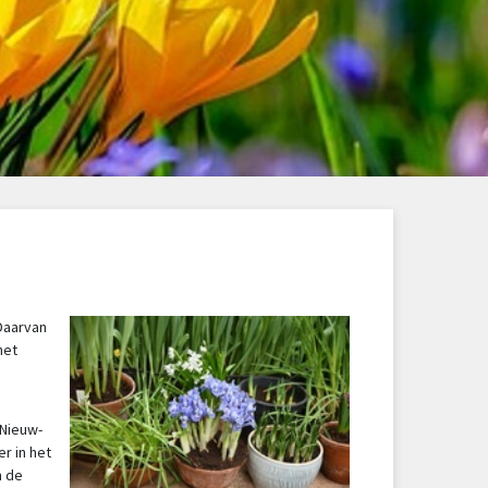
 Daarvan
het
 Nieuw-
r in het
n de