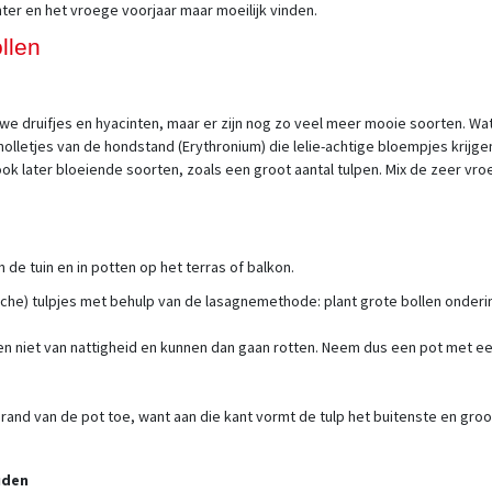
ter en het vroege voorjaar maar moeilijk vinden.
llen
we druifjes en hyacinten, maar er zijn nog zo veel meer mooie soorten. W
knolletjes van de hondstand (Erythronium) die lelie-achtige bloempjes krijge
k later bloeiende soorten, zoals een groot aantal tulpen. Mix de zeer vro
n de tuin en in potten op het terras of balkon.
che) tulpjes met behulp van de lasagnemethode: plant grote bollen onderin d
n niet van nattigheid en kunnen dan gaan rotten. Neem dus een pot met ee
 rand van de pot toe, want aan die kant vormt de tulp het buitenste en groo
uden