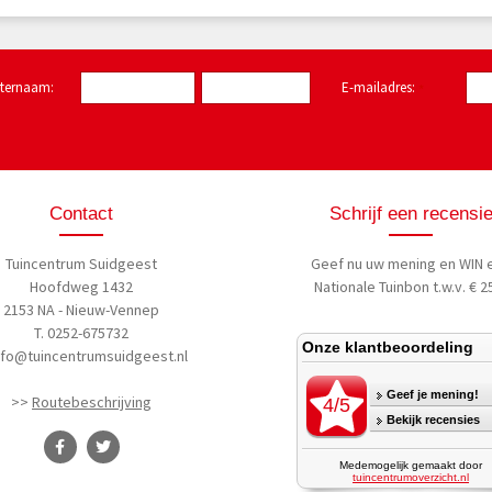
hternaam:
E-mailadres:
*
Contact
Schrijf een recensi
Tuincentrum Suidgeest
Geef nu uw mening
en WIN 
Hoofdweg 1432
Nationale Tuinbon t.w.v. € 25
2153 NA - Nieuw-Vennep
T. 0252-675732
nfo@tuincentrumsuidgeest.nl
>>
Routebeschrijving