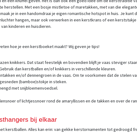
en een knuffel geven. Het is dan ook een goed idee om de kersttraditie v
 te herstellen. Met een bosje mistletoe of maretakken, met van die elegant
t maak je in een handomdraai je eigen romantische hotspot in huis. Je kunt 
luchter hangen, maar ook verwerken in een kerstkrans of een kerststukje 
ik van kinderen en huisdieren.
eten hoe je een kerstboeket maakt? Wij geven je tips!
zen knikkers. Dat staat feestelijk en bovendien blijft je vaas steviger staan.
k? Gebruik dan kerstballen en/of knikkers in verschillende kleuren.
entakken en/of dennengroen in de vaas. Om te voorkomen dat de stelen va
f gesneden (bamboe)stokje in steken.
rmengd met snijbloemenvoedsel.
alensnoer of lichtjessnoer rond de amaryllissen en de takken en over de ra
sthangers bij elkaar
t kerstballen. Alles kan erin: van gekke kerstornamenten tot gedroogd fruit