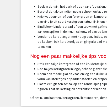
Zoek in de tuin, het park of bos naar afgevallen,
Borstel de takken indien nodig schoon en laat 
Knip wat dennen- of coniferengroen en klimoprank
dan vind je dit soort kerstgroen natuurlijk in o
Bind bloembindersdraad of een touw met geïnteg
aan een spijker in de muur, schouw of aan de l
Versier de kersthanger met het groen, lintjes, ee
de keuken: bak kerstkoekjes en gingerbread-mann
te maken.
Nog een paar makkelijke tips voo
Strik een takje kerstgroen of een kruidentakje 
Doe takjes kerstgroen in lege, schone glazen fles
Neem een mooie glazen vaas en leg een dikke la
vorm van sterretjes of paddenstoelen en drapee
Plaats een glazen schaal op een ronde spiegelpl
figuren. Laat de ketting en het lichtsnoer hier e
Of het nu om kaarsen, kerstgroen, lichtsnoeren, den