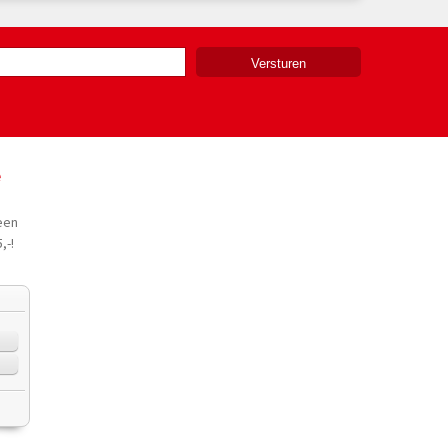
e
een
,-!