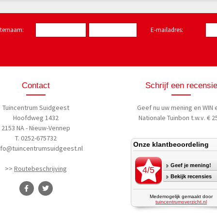
hternaam:
E-mailadres:
*
Contact
Schrijf een recensi
Tuincentrum Suidgeest
Geef nu uw mening
en WIN 
Hoofdweg 1432
Nationale Tuinbon t.w.v. € 25
2153 NA - Nieuw-Vennep
T. 0252-675732
nfo@tuincentrumsuidgeest.nl
>>
Routebeschrijving