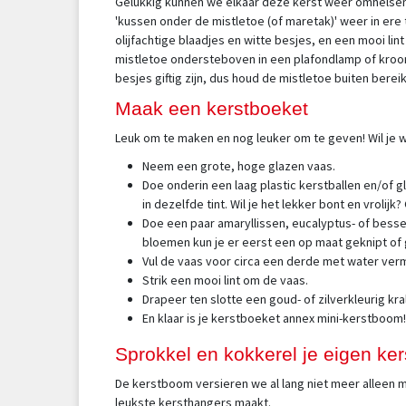
Gelukkig kunnen we elkaar deze kerst weer omhelsen 
'kussen onder de mistletoe (of maretak)' weer in ere
olijfachtige blaadjes en witte besjes, en een mooi lin
mistletoe ondersteboven in een plafondlamp of kroon
besjes giftig zijn, dus houd de mistletoe buiten bere
Maak een kerstboeket
Leuk om te maken en nog leuker om te geven! Wil je w
Neem een grote, hoge glazen vaas.
Doe onderin een laag plastic kerstballen en/of gla
in dezelfde tint. Wil je het lekker bont en vrolij
Doe een paar amaryllissen, eucalyptus- of bess
bloemen kun je er eerst een op maat geknipt o
Vul de vaas voor circa een derde met water ve
Strik een mooi lint om de vaas.
Drapeer ten slotte een goud- of zilverkleurig kr
En klaar is je kerstboeket annex mini-kerstboom!
Sprokkel en kokkerel je eigen ker
De kerstboom versieren we al lang niet meer alleen me
leukste kersthangers maakt.