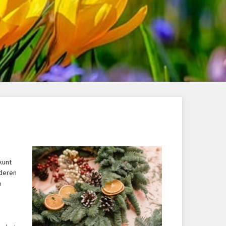
m
kunt
nderen
n