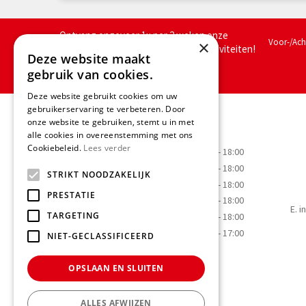
Ontvang ongeveer 1x per 2 weken onze
Voor-/Ac
×
nieuwsbrief met acties, nieuws & activiteiten!
Deze website maakt
We slaan jouw gegevens op conform
gebruik van cookies.
onze
privacy policy.
Deze website gebruikt cookies om uw
gebruikerservaring te verbeteren. Door
Openingstijden
onze website te gebruiken, stemt u in met
alle cookies in overeenstemming met ons
Cookiebeleid.
Lees verder
Maandag
09:00 - 18:00
Dinsdag
09:00 - 18:00
STRIKT NOODZAKELIJK
Woensdag
09:00 - 18:00
PRESTATIE
Donderdag
09:00 - 18:00
E.
i
TARGETING
Vrijdag
09:00 - 18:00
Zaterdag
09:00 - 17:00
NIET-GECLASSIFICEERD
OPSLAAN EN SLUITEN
ALLES AFWIJZEN