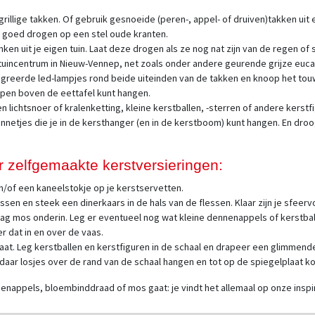
 grillige takken. Of gebruik gesnoeide (peren-, appel- of druiven)takken uit 
ze goed drogen op een stel oude kranten.
en uit je eigen tuin. Laat deze drogen als ze nog nat zijn van de regen of 
ns tuincentrum in Nieuw-Vennep, net zoals onder andere geurende grijze euc
reerde led-lampjes rond beide uiteinden van de takken en knoop het touw
ampen boven de eettafel kunt hangen.
n lichtsnoer of kralenketting, kleine kerstballen, -sterren of andere kerstf
etjes die je in de kersthanger (en in de kerstboom) kunt hangen. En droo
r zelfgemaakte kerstversieringen:
en/of een kaneelstokje op je kerstservetten.
sen en steek een dinerkaars in de hals van de flessen. Klaar zijn je sfeerv
ag mos onderin. Leg er eventueel nog wat kleine dennenappels of kerstbal
r dat in en over de vaas.
aat. Leg kerstballen en kerstfiguren in de schaal en drapeer een glimmende
n daar losjes over de rand van de schaal hangen en tot op de spiegelplaat ko
nenappels, bloembinddraad of mos gaat: je vindt het allemaal op onze ins