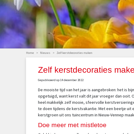
Home
>
Nieuws
>
Zelf kerstdecoraties maken
Zelf kerstdecoraties mak
Gepubliceerd op
14 december 2022
De mooiste tijd van het jaar is aangebroken: het is bi
opgetuigd, want kerst valt dit jaar vroeger dan ooit. 
heel makkelijk zelf mooie, sfeervolle kerstversierin
te doen tijdens de kerstvakantie. Met een beetje uit 
kerstgroen uit ons tuincentrum in Nieuw-Vennep maak
Doe meer met mistletoe