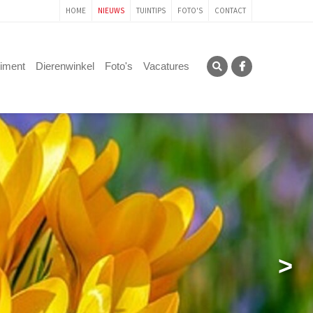
HOME
NIEUWS
TUINTIPS
FOTO'S
CONTACT
timent
Dierenwinkel
Foto's
Vacatures