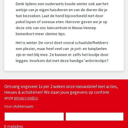
Denk tijdens een ouderwets koude winter ook aan het
welzijn van je eigen huisdieren en van de dieren die je
tuin bezoeken. Laat de hond bijvoorbeeld niet door
pekel lopen of sneeuw eten. Hierover geven we je op
deze site van ons tuincentrum in Nieuw-Vennep
binnenkort meer slimme tips.
Het is winter. De vorst doet vooral schaatsliefhebbers
een plezier, maar heel veel van je pot- en tuinplanten
zijn er niet blij mee. Ze kunnen er zelfs het loodje door
leggen. Voorkom dat met deze handige 'antivriestips'!
Ontvang ongeveer 1x per 2 weken onze nieuwsbrief met acties,
nieuws & activiteiten! We slaan jouw gegevens op conform
onze
privacy policy.
Voor-/Achternaam:
E-mailadres:
*