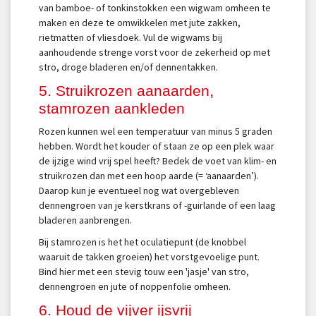
van bamboe- of tonkinstokken een wigwam omheen te
maken en deze te omwikkelen met jute zakken,
rietmatten of vliesdoek. Vul de wigwams bij
aanhoudende strenge vorst voor de zekerheid op met
stro, droge bladeren en/of dennentakken.
5. Struikrozen aanaarden,
stamrozen aankleden
Rozen kunnen wel een temperatuur van minus 5 graden
hebben. Wordt het kouder of staan ze op een plek waar
de ijzige wind vrij spel heeft? Bedek de voet van klim- en
struikrozen dan met een hoop aarde (= ‘aanaarden’).
Daarop kun je eventueel nog wat overgebleven
dennengroen van je kerstkrans of -guirlande of een laag
bladeren aanbrengen.
Bij stamrozen is het het oculatiepunt (de knobbel
waaruit de takken groeien) het vorstgevoelige punt.
Bind hier met een stevig touw een 'jasje' van stro,
dennengroen en jute of noppenfolie omheen.
6. Houd de vijver ijsvrij