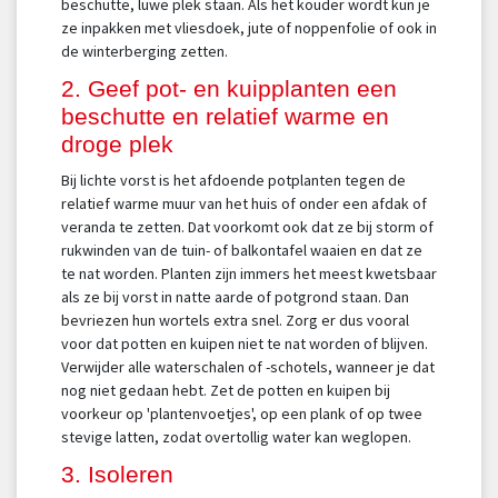
beschutte, luwe plek staan. Als het kouder wordt kun je
ze inpakken met vliesdoek, jute of noppenfolie of ook in
de winterberging zetten.
2. Geef pot- en kuipplanten een
beschutte en relatief warme en
droge plek
Bij lichte vorst is het afdoende potplanten tegen de
relatief warme muur van het huis of onder een afdak of
veranda te zetten. Dat voorkomt ook dat ze bij storm of
rukwinden van de tuin- of balkontafel waaien en dat ze
te nat worden. Planten zijn immers het meest kwetsbaar
als ze bij vorst in natte aarde of potgrond staan. Dan
bevriezen hun wortels extra snel. Zorg er dus vooral
voor dat potten en kuipen niet te nat worden of blijven.
Verwijder alle waterschalen of -schotels, wanneer je dat
nog niet gedaan hebt. Zet de potten en kuipen bij
voorkeur op 'plantenvoetjes', op een plank of op twee
stevige latten, zodat overtollig water kan weglopen.
3. Isoleren