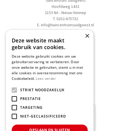
Tuincentrum Suidgeest
Hoofdweg 1432
2153 NA - Nieuw-Vennep
T. 0252-675732
E.
info@tuincentrumsuidgeest.nl
×
>>
Routebeschrijving
Deze website maakt
gebruik van cookies.
Deze website gebruikt cookies om uw
gebruikerservaring te verbeteren. Door
onze website te gebruiken, stemt u in met
Schrijf een recensie
alle cookies in overeenstemming met ons
Cookiebeleid.
Lees verder
Geef nu uw mening
en WIN een
STRIKT NOODZAKELIJK
Nationale Tuinbon t.w.v. € 25,-!
PRESTATIE
TARGETING
NIET-GECLASSIFICEERD
OPSLAAN EN SLUITEN