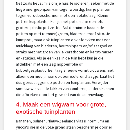
Net zoals het slim is om je huis te isoleren, zeker met de
hoge energieprijzen van tegenwoordig, kun je planten
tegen vorst beschermen met een isolatielaag. Kleine
pot- en kuipplanten kun je met pot en al in een iets
grotere plastic pot zetten. Vul de ruimte tussen de
potten op met (dennen)groen, bladeren en/of stro. Je
kunt pot-, maar ook tuinplanten ook afdekken met een
mulchlaag van bladeren, houtsnippers en/of zaagsel en
straks met het groen van je kerstboom en kerstkransen
en -stukjes. Als je een kas in de tuin hebt kun je die
afdekken met een laag noppenfolie of
bubbeltjesplastic. Een laag sneeuw vormt trouwens niet
alleen een mooi, maar ook een isolerend laagje. Laat het
dus gerust liggen op potten en tuinplanten. Verwijder
sneeuw wel van de takken van coniferen, anders kunnen
die afbreken door het gewicht van de sneeuwlaag.
4. Maak een wigwam voor grote,
exotische tuinplanten
Bananen, palmen, Nieuw-Zeelands vlas (Phormium) en
yucca's die in de volle grond staan bescherm je door er