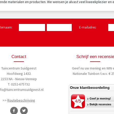
ende materialen en producten. We wensen je alvast veel kweekplezier en 
hternaam:
E-mailadres:
*
Contact
Schrijf een recensi
Tuincentrum Suidgeest
Geef nu uw mening
en WIN 
Hoofdweg 1432
Nationale Tuinbon t.w.v. € 25
2153 NA - Nieuw-Vennep
T. 0252-675732
nfo@tuincentrumsuidgeest.nl
>>
Routebeschrijving