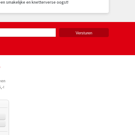
een smakelijke en knetterverse oogst!
e
een
,-!