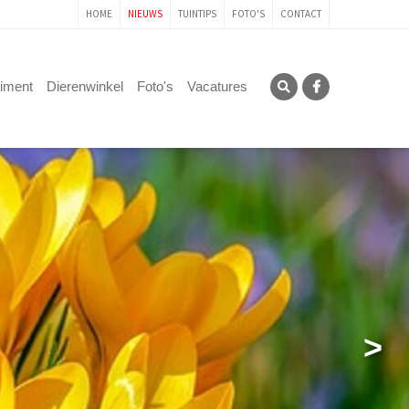
HOME
NIEUWS
TUINTIPS
FOTO'S
CONTACT
timent
Dierenwinkel
Foto's
Vacatures