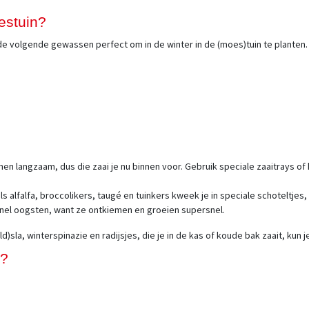
oestuin?
jn de volgende gewassen perfect om in de winter in de (moes)tuin te planten.
en langzaam, dus die zaai je nu binnen voor. Gebruik speciale zaaitrays of k
lfalfa, broccolikers, taugé en tuinkers kweek je in speciale schoteltjes, 
nel oogsten, want ze ontkiemen en groeien supersnel.
)sla, winterspinazie en radijsjes, die je in de kas of koude bak zaait, kun
n?