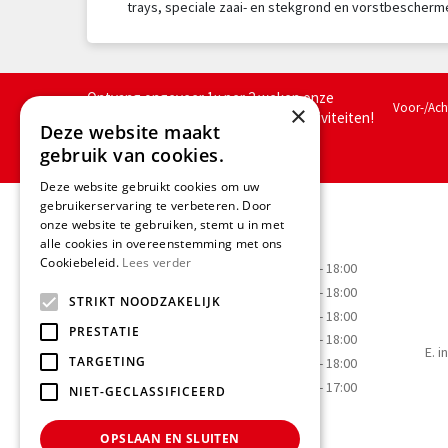
trays, speciale zaai- en stekgrond en vorstbescherm
Ontvang ongeveer 1x per 2 weken onze
Voor-/Ac
×
nieuwsbrief met acties, nieuws & activiteiten!
Deze website maakt
We slaan jouw gegevens op conform
gebruik van cookies.
onze
privacy policy.
Deze website gebruikt cookies om uw
gebruikerservaring te verbeteren. Door
Openingstijden
onze website te gebruiken, stemt u in met
alle cookies in overeenstemming met ons
Cookiebeleid.
Lees verder
Maandag
09:00 - 18:00
Dinsdag
09:00 - 18:00
STRIKT NOODZAKELIJK
Woensdag
09:00 - 18:00
PRESTATIE
Donderdag
09:00 - 18:00
E.
i
TARGETING
Vrijdag
09:00 - 18:00
Zaterdag
09:00 - 17:00
NIET-GECLASSIFICEERD
OPSLAAN EN SLUITEN