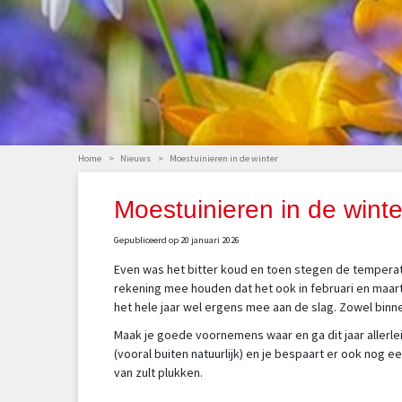
Home
>
Nieuws
>
Moestuinieren in de winter
Moestuinieren in de winte
Gepubliceerd op
20 januari 2026
Even was het bitter koud en toen stegen de temperat
rekening mee houden dat het ook in februari en maart
het hele jaar wel ergens mee aan de slag. Zowel binne
Maak je goede voornemens waar en ga dit jaar allerlei
(vooral buiten natuurlijk) en je bespaart er ook nog 
van zult plukken.