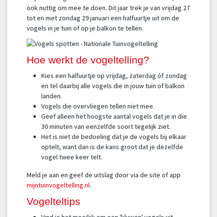
ook nuttig om mee te doen. Dit jaar trek je van vrijdag 27
tot en met zondag 29 januari een halfuurtje uit om de
vogels in je tuin of op je balkon te tellen.
Hoe werkt de vogeltelling?
Kies een halfuurtje op vrijdag, zaterdag óf zondag
en tel daarbij alle vogels die in jouw tuin of balkon
landen.
Vogels die overvliegen tellen niet mee.
Geef alleen het hoogste aantal vogels dat je in die
30 minuten van eenzelfde soort tegelijk ziet.
Het is niet de bedoeling dat je de vogels bij elkaar
optelt, want dan is de kans groot dat je dezelfde
vogel twee keer telt.
Meld je aan en geef de uitslag door via de site of app
mijntuinvogeltelling.nl
.
Vogelteltips
Vind je het moeilijk om een 'kluwen' vogels uit