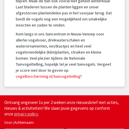
blijven. Maak de tuin ook vooral niet geheel winterklaar.
Laat bladeren tussen de planten liggen en snoei
afgestorven plantendelen pas in het voorjaar terug. Dat
biedt de vogels nog een mogelijkheid om smakelijke
insecten en zaden te vinden.
Kom langs in ons tuincentrum in Nieuw-Vennep voor
allerlei vogelvoer, drinkwaterschalen en
waterornamenten, nestkastjes en heel veel
vogelvriendelijke (klim)planten, struiken en kleine
bomen. Veel plezier tijdens de Nationale
Tuinvogeltelling, hopelijk tel je veel tuinvogels. Vergeet
je score niet door te geven op
vogelbescherming.nl/tuinvogeltelling
?
Ontvang ongeveer 1x per 2 weken onze nieuwsbrief met acties,
nieuws & activiteiten! We slaan jouw gegevens op conform
onze
privacy policy.
Voor-/Achternaam: