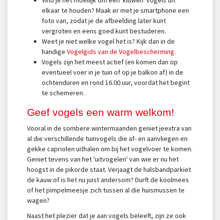
elkaar te houden? Maak er met je smartphone een
foto van, zodat je de afbeelding later kunt
vergroten en eens goed kunt bestuderen.
Weet je niet welke vogel het is? Kijk dan in de
handige
Vogelgids van de Vogelbescherming
.
Vogels zijn het meest actief (en komen dan op
eventueel voer in je tuin of op je balkon af) in de
ochtenduren en rond 16.00 uur, voordat het begint
te schemeren.
Geef vogels een warm welkom!
Vooral in de sombere wintermaanden geniet jeextra van
al die verschillende tuinvogels die af- en aanvliegen en
gekke capriolen uithalen om bij het vogelvoer te komen.
Geniet tevens van het 'uitvogelen' van wie er nu het
hoogst in de pikorde staat. Verjaagt de halsbandparkiet
de kauw of is het nu juist andersom? Durft de koolmees
of het pimpelmeesje zich tussen al die huismussen te
wagen?
Naast het plezier dat je aan vogels beleeft, zijn ze ook