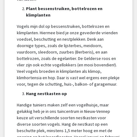
Plant bessenstruiken, bottelrozen en
klimplanten
Vogels mijn dol op bessenstruiken, bottelrozen en
klimplanten. Hiermee bied je onze gevederde vrienden
voedsel, beschutting en nestplekken. Denk aan
doornige types, zoals de lijsterbes, meidoorn,
vuurdoorn, sleedoorn, zuurbes (Berberis), en aan
bottelrozen, zoals de egelantier. De Gelderse roos en
vlier zijn ook echte vogellokkers (en mooi bovendien!).
Veel vogels broeden in klimplanten als klimop,
klimhortensia en hop. Daar is vast wel ergens een plekje
voor, tegen de schutting, huis-, balkon- of garagemuur.
Hang nestkasten op
Handige tuiniers maken zelf een vogelhuisje, maar
gelukkig heb je in ons tuincentrum in Nieuw-Vennep
keuze uit verschillende soorten nestkasten voor
diverse soorten vogels. Hang de nestkast op een
beschutte plek, minstens 1,5 meter hoog en met de
opening op het (noord)oosten. Vooral januari en februari