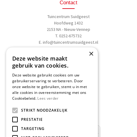
Contact
Tuincentrum Suidgeest
Hoofdweg 1432
2153 NA - Nieuw-Vennep
T. 0252-675732
E.
info@tuincentrumsuidgeest.nl
×
>>
Routebeschrijving
Deze website maakt
gebruik van cookies.
Deze website gebruikt cookies om uw
gebruikerservaring te verbeteren. Door
onze website te gebruiken, stemt u in met
Schrijf een recensie
alle cookies in overeenstemming met ons
Cookiebeleid.
Lees verder
Geef nu uw mening
en WIN een
STRIKT NOODZAKELIJK
Nationale Tuinbon t.w.v. € 25,-!
PRESTATIE
TARGETING