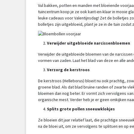
Vul bakken, potten en manden met bloeiende voorjaarsb
tuincentrum koop je ze ook kant-en-klaar in mooie gla
leuke cadeaus voor Valentijnsdag! Zet de bolletjes z
bolletjes zijn uitgebloeid, plant je ze in de tuin zoda
Verwijder uitgebloeide narcissenbloemen
Verwijder de uitgebloeide bloemen van de narcissen di
vormen van zaden. Laat het blad van deze en alle ande
Verzorg de kerstroos
De kerstroos (Helleborus) bloeit nu ook prachtig, zow
groene blad. Als dat blad bruine randen of zwarte vl
bloemen dan nog beter. Er vormt zich vervolgens vanz
organische mest. Verder heb je er geen omkijken naar
Splits grote pollen sneeuwklokjes
Ze bloeien dit jaar relatief laat, die prachtige sneeuw
na de bloei uit, om ze vervolgens te splitsen en op e