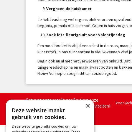
Vergroen de huiskamer
Je hebt vast nog wel ergens plek voor een opvallende 
begonia, primula of kalanchoë. Groen in huis zorgt v
Zoek iets fleurigs uit voor Valentijnsdag
Een mooi boeket is altijd een schot in de roos, maar
kunststof). In ons tuincentrum in Nieuw-Vennep vin
Begin ook nu al met het verwijderen van onkruid. Dat i
tuingereedschap na en maak alvast potten en bakken 
Nieuw-Vennep en begin dit tuinseizoen goed.
Ontvang ongeveer 1x per 2 weken onze
Voor-/Ac
×
nieuwsbrief met acties, nieuws & activiteiten!
Deze website maakt
We slaan jouw gegevens op conform
gebruik van cookies.
onze
privacy policy.
Deze website gebruikt cookies om uw
gebruikerservaring te verbeteren. Door