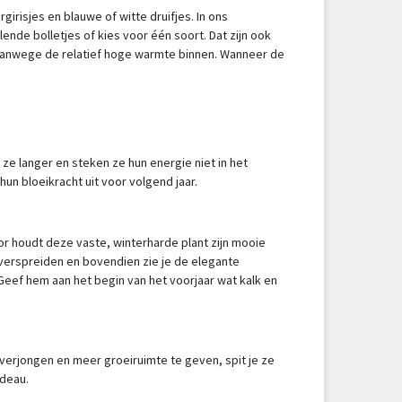
risjes en blauwe of witte druifjes. In ons
ende bolletjes of kies voor één soort. Dat zijn ook
an vanwege de relatief hoge warmte binnen. Wanneer de
ze langer en steken ze hun energie niet in het
un bloeikracht uit voor volgend jaar.
oor houdt deze vaste, winterharde plant zijn mooie
 verspreiden en bovendien zie je de elegante
Geef hem aan het begin van het voorjaar wat kalk en
te verjongen en meer groeiruimte te geven, spit je ze
adeau.