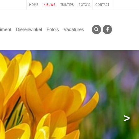
HOME
NIEUWS
TUINTIPS
FOTO'S
CONTACT
timent
Dierenwinkel
Foto's
Vacatures