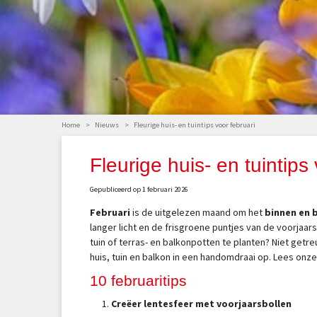
Home
>
Nieuws
>
Fleurige huis- en tuintips voor februari
Fleurige huis- en tuintips
Gepubliceerd op
1 februari 2026
Februari
is de uitgelezen maand om het
binnen en b
langer licht en de frisgroene puntjes van de voorjaar
tuin of terras- en balkonpotten te planten? Niet getre
huis, tuin en balkon in een handomdraai op. Lees onze 
10 februaritips
Creëer lentesfeer met voorjaarsbollen