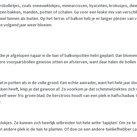
olletjes, zoals sneeuwklokjes, mininarcissen, hyacinten, krokusjes, dwergi
zen bakken, manden, potten of schalen. Ga voor een leuke mix van verschill
owel binnen als buiten. Op het terras of balkon heb je er langer plezier v
t ze volgend jaar weer bloeien.
e je afgelopen najaar in de tuin of balkonpotten hebt geplant. Dan bloeien 
re voorjaarsbollen gewoon zitten en afsterven, want daar halen de bollen h
el in potten als in de volle grond. Een echte aanrader, want het hele jaar d
ekken heeft, knip je dat gewoon af. Zo voorkom je dat schimmelziektes zich
elf weer fris groen blad. De kerstroos houdt van een plek in halfschaduw. 
.
klokjes. Ze kunnen zich heerlijk uitbreiden tot hele witte 'tapijten'. Om ze 
en andere plek in de tuin te planten. Of doe ze een andere tuinliefhebber c