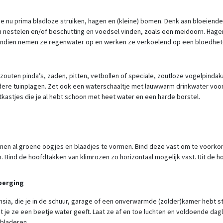
nt je nu prima bladloze struiken, hagen en (kleine) bomen. Denk aan bloeien
 nestelen en/of beschutting en voedsel vinden, zoals een meidoorn. Hagen
ovendien nemen ze regenwater op en werken ze verkoelend op een bloedhet
ten pinda’s, zaden, pitten, vetbollen of speciale, zoutloze vogelpindakaas
 andere tuinplagen. Zet ook een waterschaaltje met lauwwarm drinkwater vo
kastjes die je al hebt schoon met heet water en een harde borstel.
nnen al groene oogjes en blaadjes te vormen. Bind deze vast om te voorko
n. Bind de hoofdtakken van klimrozen zo horizontaal mogelijk vast. Uit de 
berging
sia, die je in de schuur, garage of een onverwarmde (zolder)kamer hebt s
 je ze een beetje water geeft. Laat ze af en toe luchten en voldoende dag
 bladeren.