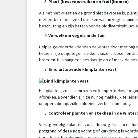
Plant (bessen)struiken en fruit(bomen)
Als het niet vriest en de grond niet bevroren is, pla
met eetbare bessen of struiken waarin vogels kunnen
beschutting en zijn beter voor de biodiversiteit. B
Verwelkom vogels in de tuin
Help je gevederde vrienden de winter door met ongezou
helpen in je strijd tegen slakken, luizen, rupsen en
broeden. Dus hang een nestkastje op of maak de nest
Bind uitlopende klimplanten vast
Klimplanten, zoals klimrozen en kamperfoelies, begi
afbreken. Bovendien zijn ze nu nog makkelijk te leide
uitlopers die rijk zullen bloeien, verticaal omhoog.
Controleer planten en stekken in de winter
Vorstgevoelige planten, zoals de potgeranium en fuch
potgrond of deze nog vochtig of kurkdroog is voordat
open te zetten. Verwijder zieke en dorre stengels en