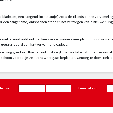
bladplant, een hangend 'luchtplantje', zoals de Tillandsia, een verzameling
oor een aangename, ontspannen sfeer en het verzorgen van je nieuwe huisgen
 je kunt bijvoorbeeld ook denken aan een mooie kamerplant of voorjaarsblo
d je gegarandeerd een hartverwarmend cadeau.
s nu nog goed zichtbaar en ook makkelijk met wortel en al uit te trekken of
schoon voordat je ze straks weer gaat beplanten. Genoeg te doen! Heb je 
hternaam:
E-mailadres:
*