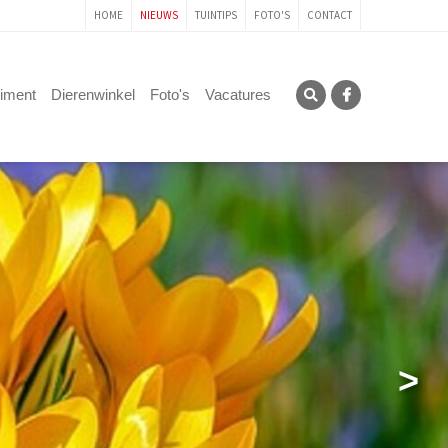
HOME
NIEUWS
TUINTIPS
FOTO'S
CONTACT
timent
Dierenwinkel
Foto's
Vacatures