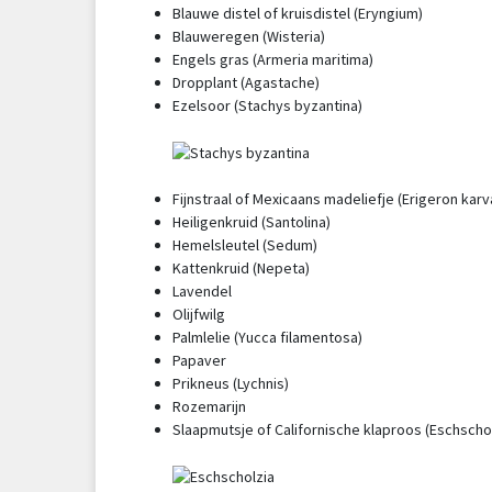
Blauwe distel of kruisdistel (Eryngium)
Blauweregen (Wisteria)
Engels gras (Armeria maritima)
Dropplant (Agastache)
Ezelsoor (Stachys byzantina)
Fijnstraal of Mexicaans madeliefje (Erigeron kar
Heiligenkruid (Santolina)
Hemelsleutel (Sedum)
Kattenkruid (Nepeta)
Lavendel
Olijfwilg
Palmlelie (Yucca filamentosa)
Papaver
Prikneus (Lychnis)
Rozemarijn
Slaapmutsje of Californische klaproos (Eschschol