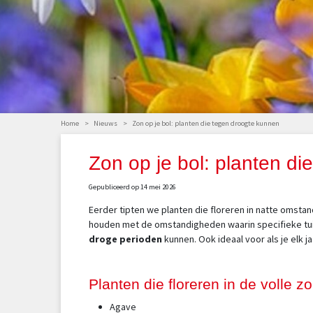
Home
>
Nieuws
>
Zon op je bol: planten die tegen droogte kunnen
Zon op je bol: planten d
Gepubliceerd op
14 mei 2026
Eerder tipten we planten die floreren in natte omstan
houden met de omstandigheden waarin specifieke tuin
droge perioden
kunnen. Ook ideaal voor als je elk ja
Planten die floreren in de volle 
Agave