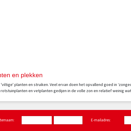
anten en plekken
/of 'viltige' planten en struiken. Veel ervan doen het opvallend goed in ‘z
rotstuinplanten en vetplanten gedijen in de volle zon en relatief weinig wat
hternaam:
E-mailadres:
*