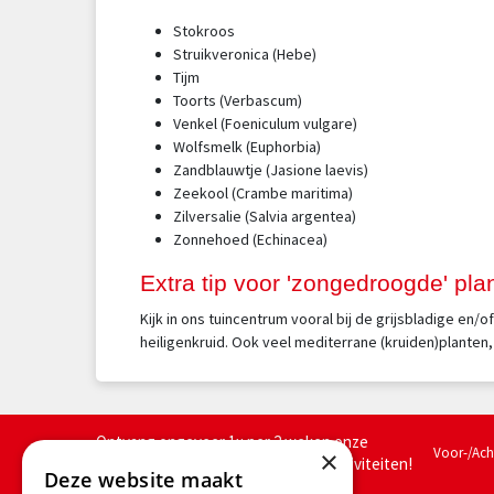
Stokroos
Struikveronica (Hebe)
Tijm
Toorts (Verbascum)
Venkel (Foeniculum vulgare)
Wolfsmelk (Euphorbia)
Zandblauwtje (Jasione laevis)
Zeekool (Crambe maritima)
Zilversalie (Salvia argentea)
Zonnehoed (Echinacea)
Extra tip voor 'zongedroogde' pl
Kijk in ons tuincentrum vooral bij de grijsbladige en
heiligenkruid. Ook veel mediterrane (kruiden)planten, 
Ontvang ongeveer 1x per 2 weken onze
Voor-/Ac
×
nieuwsbrief met acties, nieuws & activiteiten!
Deze website maakt
We slaan jouw gegevens op conform