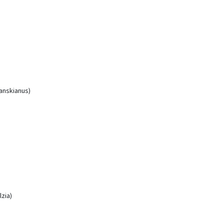
vanskianus)
zia)