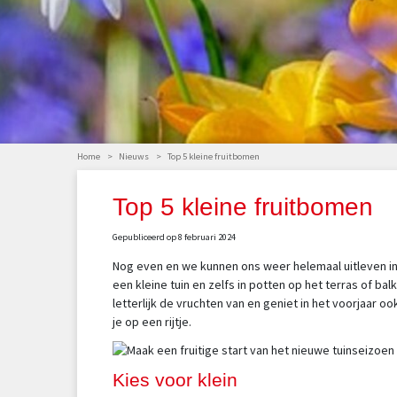
Home
>
Nieuws
>
Top 5 kleine fruitbomen
Top 5 kleine fruitbomen
Gepubliceerd op
8 februari 2024
Nog even en we kunnen ons weer helemaal uitleven in 
een kleine tuin en zelfs in potten op het terras of b
letterlijk de vruchten van en geniet in het voorjaar
je op een rijtje.
Kies voor klein