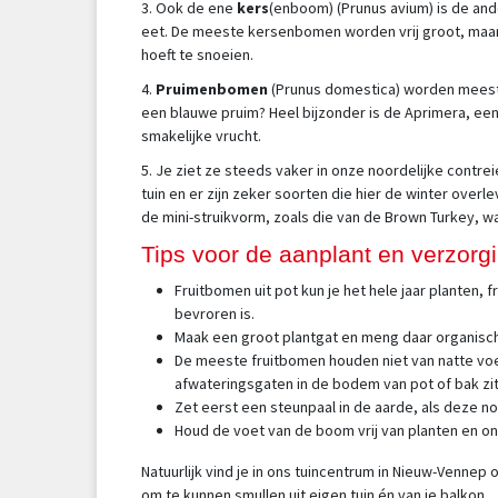
3. Ook de ene
kers
(enboom) (Prunus avium) is de ande
eet. De meeste kersenbomen worden vrij groot, maar 
hoeft te snoeien.
4.
Pruimenbomen
(Prunus domestica) worden meestal 
een blauwe pruim? Heel bijzonder is de Aprimera, een 
smakelijke vrucht.
5. Je ziet ze steeds vaker in onze noordelijke contr
tuin en er zijn zeker soorten die hier de winter over
de mini-struikvorm, zoals die van de Brown Turkey, wa
Tips voor de aanplant en verzorg
Fruitbomen uit pot kun je het hele jaar planten, 
bevroren is.
Maak een groot plantgat en meng daar organis
De meeste fruitbomen houden niet van natte voete
afwateringsgaten in de bodem van pot of bak zit
Zet eerst een steunpaal in de aarde, als deze nod
Houd de voet van de boom vrij van planten en onk
Natuurlijk vind je in ons tuincentrum in Nieuw-Venn
om te kunnen smullen uit eigen tuin én van je balkon.