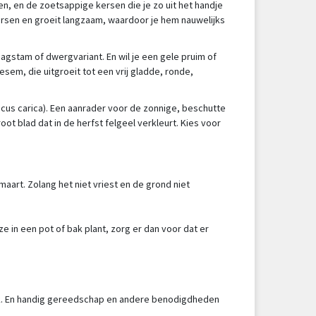
en, en de zoetsappige kersen die je zo uit het handje
ersen en groeit langzaam, waardoor je hem nauwelijks
agstam of dwergvariant. En wil je een gele pruim of
sem, die uitgroeit tot een vrij gladde, ronde,
icus carica). Een aanrader voor de zonnige, beschutte
ot blad dat in de herfst felgeel verkleurt. Kies voor
maart. Zolang het niet vriest en de grond niet
 in een pot of bak plant, zorg er dan voor dat er
bak. En handig gereedschap en andere benodigdheden