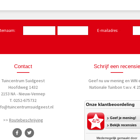
hternaam:
E-mailadres:
*
Contact
Schrijf een recensi
Tuincentrum Suidgeest
Geef nu uw mening
en WIN 
Hoofdweg 1432
Nationale Tuinbon t.w.v. € 25
2153 NA - Nieuw-Vennep
T. 0252-675732
nfo@tuincentrumsuidgeest.nl
>>
Routebeschrijving