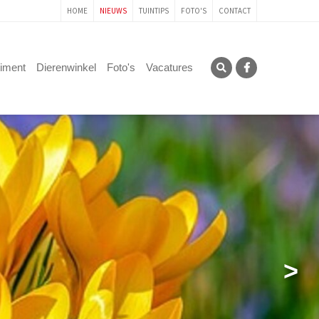
HOME
NIEUWS
TUINTIPS
FOTO'S
CONTACT
timent
Dierenwinkel
Foto's
Vacatures