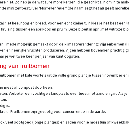
re niet. Zo heb je de wat zure morelkersen, die geschikt zijn om in te mak
de mini zelfbestuiver 'Morrellenfeuer' (de naam zegt het al) geeft morelk
niet heel hoog en breed. Voor een echt kleine tuin kies je het best een la
kruising tussen een abrikoos en pruim. Deze bloeit in april met witroze bloe
eien, 'mede mogelijk gemaakt door' de klimaatverandering:
vijgenbomen
(F
leven en heerlijke vruchten produceren. Vijgen hebben bovendien prachtig gro
ar je wel twee keer per jaar van kunt oogsten.
ing van fruitbomen
fruitbomen met kale wortels uit de volle grond plant je tussen november en 
che mest of compost doorheen.
n. Verbeter een vochtige standplaats eventueel met zand en grit. Als je ze
ten.
ig is.
ruid. Fruitbomen zijn gevoelig voor concurrentie in de aarde.
ep ook veel pootgoed (jonge plantjes) en zaden voor je moestuin of kweek