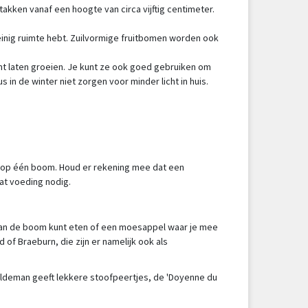
akken vanaf een hoogte van circa vijftig centimeter.
 weinig ruimte hebt. Zuilvormige fruitbomen worden ook
kunt laten groeien. Je kunt ze ook goed gebruiken om
s in de winter niet zorgen voor minder licht in huis.
en op één boom. Houd er rekening mee dat een
at voeding nodig.
rs van de boom kunt eten of een moesappel waar je mee
of Braeburn, die zijn er namelijk ook als
ildeman geeft lekkere stoofpeertjes, de 'Doyenne du