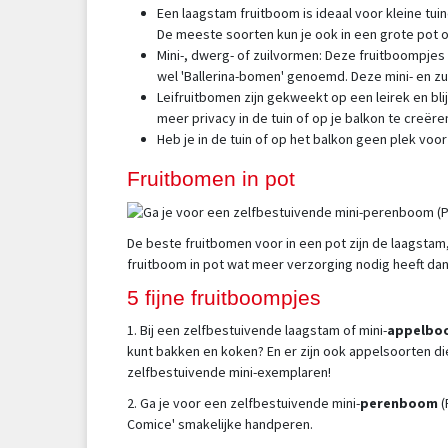
Een laagstam fruitboom is ideaal voor kleine tu
De meeste soorten kun je ook in een grote pot o
Mini-, dwerg- of zuilvormen: Deze fruitboompjes 
wel 'Ballerina-bomen' genoemd. Deze mini- en z
Leifruitbomen zijn gekweekt op een leirek en bli
meer privacy in de tuin of op je balkon te creëren
Heb je in de tuin of op het balkon geen plek v
Fruitbomen in pot
De beste fruitbomen voor in een pot zijn de laagstam
fruitboom in pot wat meer verzorging nodig heeft da
5 fijne fruitboompjes
1. Bij een zelfbestuivende laagstam of mini-
appelbo
kunt bakken en koken? En er zijn ook appelsoorten die
zelfbestuivende mini-exemplaren!
2. Ga je voor een zelfbestuivende mini-
perenboom
(
Comice' smakelijke handperen.