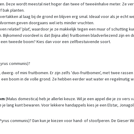
inen. Deze wordt meestal niet hoger dan twee of tweeënhalve meter. Ze vert
f bak planten.
vertakken al laag bij de grond en blijven erg smal. Ideaal voor als je echt
uilvormen geven doorgaans wel iets minder vruchten.
jven relatief 'plat', waardoor je ze makkelijk tegen een muur of schutting 
. Bijkomend voordeel is dat (bijna alle) fruitbomen bladverliezend zijn en du
oor een tweede boom? Kies dan voor een zelfbestuivende soort.
, dwerg- of mini fruitbomen. Er zijn zelfs 'duo-fruitbomen', met twee rass
n een boom in de volle grond. Ze hebben eerder wat water en regelmatig w
om
(Malus domestica) heb je allerlei keuze. Wil je een appel die je zo ve
 je lang kunt bewaren. Voor lekkere handappels kies je een Elstar, Jonagold 
Pyrus communis)? Dan kun je kiezen voor hand- of stoofperen. De Gieser W