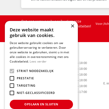
Ontvang ongeveer 1x per 2 weken onze
Voor-/Ac
×
nieuwsbrief met acties, nieuws & activiteiten!
Deze website maakt
We slaan jouw gegevens op conform
gebruik van cookies.
onze
privacy policy.
Deze website gebruikt cookies om uw
gebruikerservaring te verbeteren. Door
Openingstijden
onze website te gebruiken, stemt u in met
alle cookies in overeenstemming met ons
Cookiebeleid.
Lees verder
Maandag
09:00 - 18:00
Dinsdag
09:00 - 18:00
STRIKT NOODZAKELIJK
Woensdag
09:00 - 18:00
PRESTATIE
Donderdag
09:00 - 18:00
E.
i
TARGETING
Vrijdag
09:00 - 18:00
Zaterdag
09:00 - 17:00
NIET-GECLASSIFICEERD
OPSLAAN EN SLUITEN