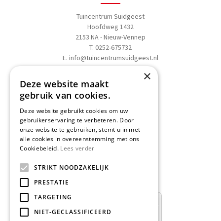
Tuincentrum Suidgeest
Hoofdweg 1432
2153 NA - Nieuw-Vennep
T. 0252-675732
E.
info@tuincentrumsuidgeest.nl
×
>>
Routebeschrijving
Deze website maakt
gebruik van cookies.
Deze website gebruikt cookies om uw
gebruikerservaring te verbeteren. Door
onze website te gebruiken, stemt u in met
Schrijf een recensie
alle cookies in overeenstemming met ons
Cookiebeleid.
Lees verder
Geef nu uw mening
en WIN een
STRIKT NOODZAKELIJK
Nationale Tuinbon t.w.v. € 25,-!
PRESTATIE
TARGETING
NIET-GECLASSIFICEERD