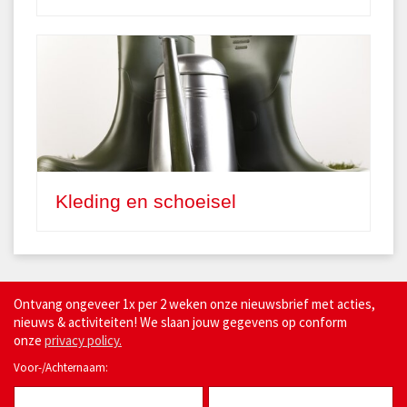
Kleding en schoeisel
Ontvang ongeveer 1x per 2 weken onze nieuwsbrief met acties,
nieuws & activiteiten! We slaan jouw gegevens op conform
onze
privacy policy.
Voor-/Achternaam: