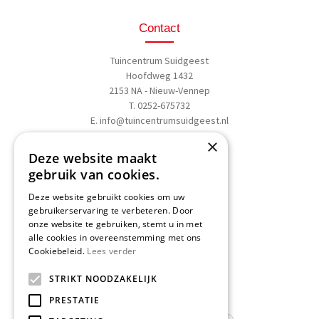
Contact
Tuincentrum Suidgeest
Hoofdweg 1432
2153 NA - Nieuw-Vennep
T. 0252-675732
E.
info@tuincentrumsuidgeest.nl
×
>>
Routebeschrijving
Deze website maakt
gebruik van cookies.
Deze website gebruikt cookies om uw
gebruikerservaring te verbeteren. Door
onze website te gebruiken, stemt u in met
Schrijf een recensie
alle cookies in overeenstemming met ons
Cookiebeleid.
Lees verder
Geef nu uw mening
en WIN een
STRIKT NOODZAKELIJK
Nationale Tuinbon t.w.v. € 25,-!
PRESTATIE