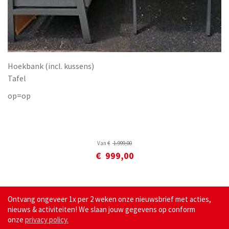
Hoekbank (incl. kussens)
Tafel
op=op
Van
€
1.999
,
00
€
999
,
00
Ontvang ongeveer 1x per 2 weken onze nieuwsbrief met acties,
nieuws & activiteiten! We slaan jouw gegevens op conform
onze
privacy policy.