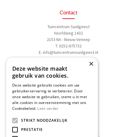
Contact
Tuincentrum Suidgeest
Hoofdweg 1432
2153 NA - Nieuw-Vennep
T. 0252-675732
E.
info@tuincentrumsuidgeest.nl
×
>>
Routebeschrijving
Deze website maakt
gebruik van cookies.
Deze website gebruikt cookies om uw
gebruikerservaring te verbeteren. Door
onze website te gebruiken, stemt u in met
Schrijf een recensie
alle cookies in overeenstemming met ons
Cookiebeleid.
Lees verder
Geef nu uw mening
en WIN een
STRIKT NOODZAKELIJK
Nationale Tuinbon t.w.v. € 25,-!
PRESTATIE