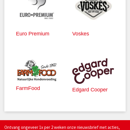
Euro Premium
Voskes
FarmFood
Edgard Cooper
Ontvang ongeveer 1x per 2 weken onze nieuwsbrief met acties,