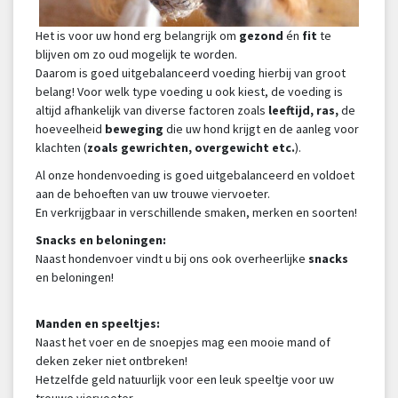
Het is voor uw hond erg belangrijk om
gezond
én
fit
te
blijven om zo oud mogelijk te worden.
Daarom is goed uitgebalanceerd voeding hierbij van groot
belang! Voor welk type voeding u ook kiest, de voeding is
altijd afhankelijk van diverse factoren zoals
leeftijd, ras,
de
hoeveelheid
beweging
die uw hond krijgt en de aanleg voor
klachten (
zoals gewrichten, overgewicht etc.
).
Al onze hondenvoeding is goed uitgebalanceerd en voldoet
aan de behoeften van uw trouwe viervoeter.
En verkrijgbaar in verschillende smaken, merken en soorten!
Snacks en beloningen:
Naast hondenvoer vindt u bij ons ook overheerlijke
snacks
en beloningen!
Manden en speeltjes:
Naast het voer en de snoepjes mag een mooie mand of
deken zeker niet ontbreken!
Hetzelfde geld natuurlijk voor een leuk speeltje voor uw