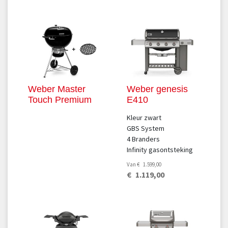
Weber Master
Weber genesis
Touch Premium
E410
Kleur zwart
GBS System
4 Branders
Infinity gasontsteking
Van
€
1.599
,
00
€
1.119
,
00