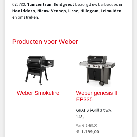
675732.
Tuincentrum Suidgeest
bezorgd uw barbecues in
Hoofddorp
,
Nieuw-Vennep
,
Lisse
,
Hillegom
,
Leimuiden
en omstreken.
Producten voor Weber
Weber Smokefire
Weber genesis II
EP335
GRATIS i-Grill 3 t.w.v.
145,-
Van
€
1.499
,
00
€
1.199
,
00