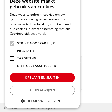
Deze website maakt
gebruik van cookies.
Deze website gebruikt cookies om uw
gebruikerservaring te verbeteren. Door
onze website te gebruiken, stemt u in met
Schrijf een recensie
alle cookies in overeenstemming met ons
Cookiebeleid.
Lees verder
Geef nu uw mening
en WIN een
STRIKT NOODZAKELIJK
Nationale Tuinbon t.w.v. € 25,-!
PRESTATIE
TARGETING
NIET-GECLASSIFICEERD
OPSLAAN EN SLUITEN
ALLES AFWIJZEN
DETAILS WEERGEVEN
© Tuincentrum Suidgeest |
Privacy policy