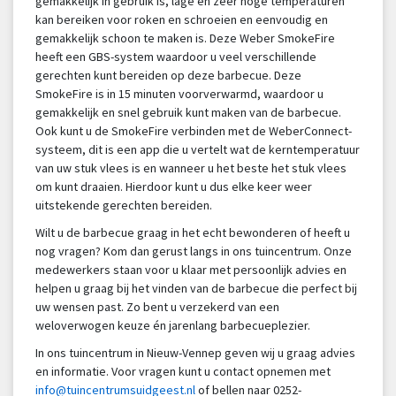
gemakkelijk in gebruik is, lage en zeer hoge temperaturen
kan bereiken voor roken en schroeien en eenvoudig en
gemakkelijk schoon te maken is. Deze Weber SmokeFire
heeft een GBS-system waardoor u veel verschillende
gerechten kunt bereiden op deze barbecue. Deze
SmokeFire is in 15 minuten voorverwarmd, waardoor u
gemakkelijk en snel gebruik kunt maken van de barbecue.
Ook kunt u de SmokeFire verbinden met de WeberConnect-
systeem, dit is een app die u vertelt wat de kerntemperatuur
van uw stuk vlees is en wanneer u het beste het stuk vlees
om kunt draaien. Hierdoor kunt u dus elke keer weer
uitstekende gerechten bereiden.
Wilt u de barbecue graag in het echt bewonderen of heeft u
nog vragen? Kom dan gerust langs in ons tuincentrum. Onze
medewerkers staan voor u klaar met persoonlijk advies en
helpen u graag bij het vinden van de barbecue die perfect bij
uw wensen past. Zo bent u verzekerd van een
weloverwogen keuze én jarenlang barbecueplezier.
In ons tuincentrum in Nieuw-Vennep geven wij u graag advies
en informatie. Voor vragen kunt u contact opnemen met
info@tuincentrumsuidgeest.nl
of bellen naar 0252-