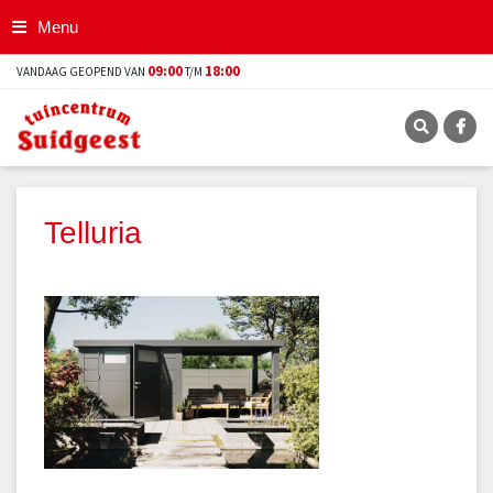
G
Menu
a
n
09:00
18:00
VANDAAG GEOPEND VAN
T/M
a
a
r
c
o
n
t
Telluria
e
n
t