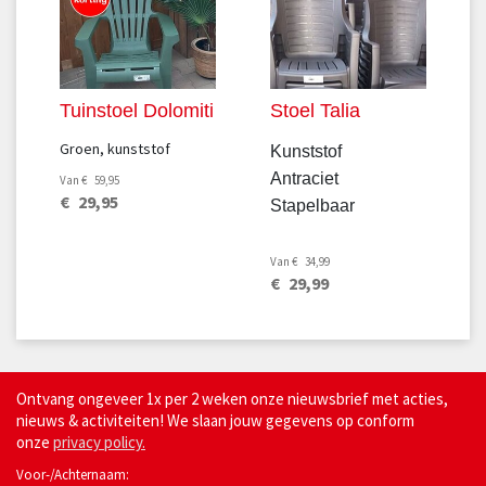
Tuinstoel Dolomiti
Stoel Talia
Groen, kunststof
Kunststof
Antraciet
Van
€
59
,
95
€
29
,
95
Stapelbaar
Van
€
34
,
99
€
29
,
99
Ontvang ongeveer 1x per 2 weken onze nieuwsbrief met acties,
nieuws & activiteiten! We slaan jouw gegevens op conform
onze
privacy policy.
Voor-/Achternaam: