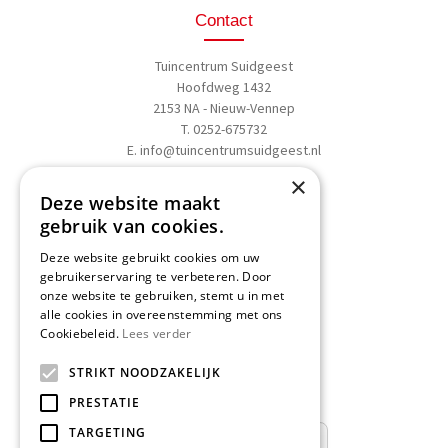
Contact
Tuincentrum Suidgeest
Hoofdweg 1432
2153 NA - Nieuw-Vennep
T. 0252-675732
E.
info@tuincentrumsuidgeest.nl
×
>>
Routebeschrijving
Deze website maakt
gebruik van cookies.
Deze website gebruikt cookies om uw
gebruikerservaring te verbeteren. Door
onze website te gebruiken, stemt u in met
Schrijf een recensie
alle cookies in overeenstemming met ons
Cookiebeleid.
Lees verder
Geef nu uw mening
en WIN een
STRIKT NOODZAKELIJK
Nationale Tuinbon t.w.v. € 25,-!
PRESTATIE
TARGETING