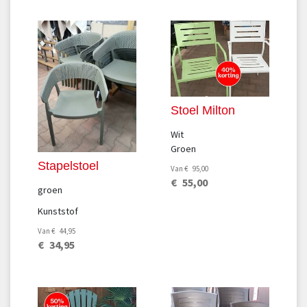
Stoel Milton
Wit
Groen
Stapelstoel
Van
€
95
,
00
€
55
,
00
groen
Kunststof
Van
€
44
,
95
€
34
,
95