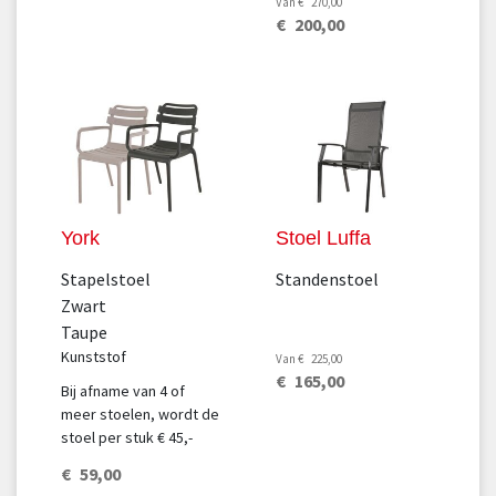
Van
€
270
,
00
€
200
,
00
York
Stoel Luffa
Stapelstoel
Standenstoel
Zwart
Taupe
Kunststof
Van
€
225
,
00
€
165
,
00
Bij afname van 4 of
meer stoelen, wordt de
stoel per stuk € 45,-
€
59
,
00