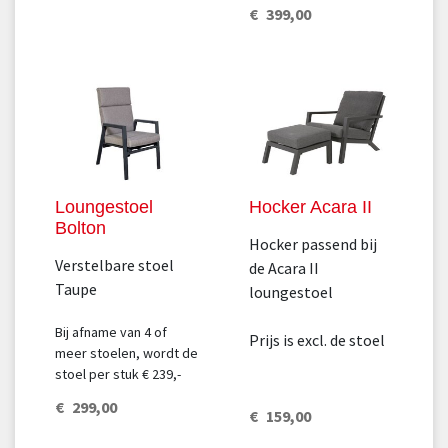
€
399
,
00
Loungestoel
Hocker Acara II
Bolton
Hocker passend bij
Verstelbare stoel
de Acara II
Taupe
loungestoel
Bij afname van 4 of
Prijs is excl. de stoel
meer stoelen, wordt de
stoel per stuk € 239,-
€
299
,
00
€
159
,
00