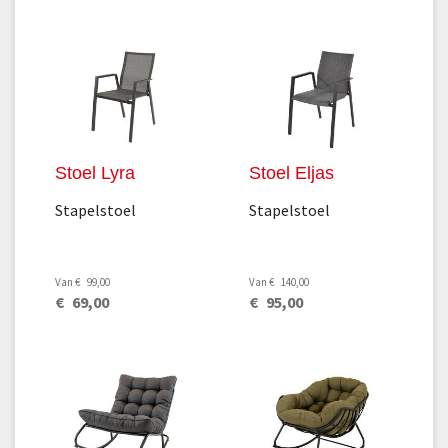
Stoel Lyra
Stoel Eljas
Stapelstoel
Stapelstoel
Van
€
99
,
00
Van
€
140
,
00
€
69
,
00
€
95
,
00