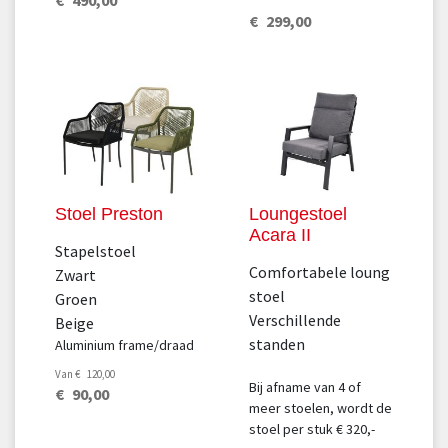
€
490
,
00
€
299
,
00
Stoel Preston
Loungestoel
Acara II
Stapelstoel
Comfortabele loung
Zwart
stoel
Groen
Verschillende
Beige
standen
Aluminium frame/draad
Van
€
120
,
00
Bij afname van 4 of
€
90
,
00
meer stoelen, wordt de
stoel per stuk € 320,-