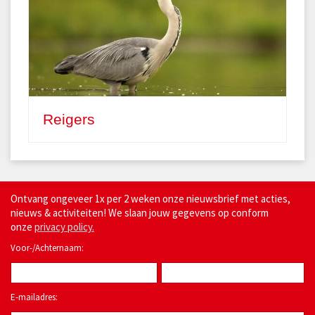
Reigers
Ontvang ongeveer 1x per 2 weken onze nieuwsbrief met acties,
nieuws & activiteiten! We slaan jouw gegevens op conform
onze
privacy policy.
Voor-/Achternaam:
E-mailadres:
*