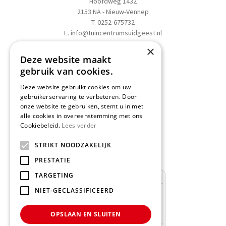
Hoofdweg 1432
2153 NA - Nieuw-Vennep
T. 0252-675732
E.
info@tuincentrumsuidgeest.nl
×
>>
Routebeschrijving
Deze website maakt
gebruik van cookies.
Deze website gebruikt cookies om uw
gebruikerservaring te verbeteren. Door
onze website te gebruiken, stemt u in met
Schrijf een recensie
alle cookies in overeenstemming met ons
Cookiebeleid.
Lees verder
Geef nu uw mening
en WIN een
STRIKT NOODZAKELIJK
Nationale Tuinbon t.w.v. € 25,-!
PRESTATIE
TARGETING
NIET-GECLASSIFICEERD
OPSLAAN EN SLUITEN