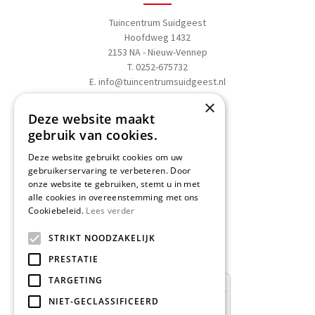
Tuincentrum Suidgeest
Hoofdweg 1432
2153 NA - Nieuw-Vennep
T. 0252-675732
E.
info@tuincentrumsuidgeest.nl
×
>>
Routebeschrijving
Deze website maakt
gebruik van cookies.
Deze website gebruikt cookies om uw
gebruikerservaring te verbeteren. Door
onze website te gebruiken, stemt u in met
Schrijf een recensie
alle cookies in overeenstemming met ons
Cookiebeleid.
Lees verder
Geef nu uw mening
en WIN een
STRIKT NOODZAKELIJK
Nationale Tuinbon t.w.v. € 25,-!
PRESTATIE
TARGETING
NIET-GECLASSIFICEERD