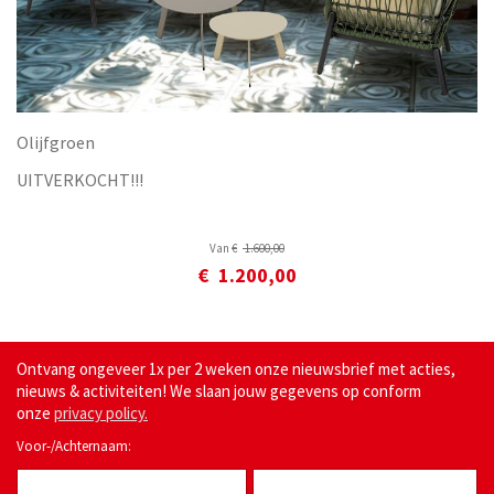
Olijfgroen
UITVERKOCHT!!!
Van
€
1.600
,
00
€
1.200
,
00
Ontvang ongeveer 1x per 2 weken onze nieuwsbrief met acties,
nieuws & activiteiten! We slaan jouw gegevens op conform
onze
privacy policy.
Voor-/Achternaam: