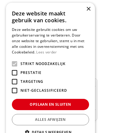
×
>>
Routebeschrijving
Deze website maakt
gebruik van cookies.
Deze website gebruikt cookies om uw
gebruikerservaring te verbeteren. Door
onze website te gebruiken, stemt u in met
Schrijf een recensie
alle cookies in overeenstemming met ons
Cookiebeleid.
Lees verder
Geef nu uw mening
en WIN een
STRIKT NOODZAKELIJK
Nationale Tuinbon t.w.v. € 25,-!
PRESTATIE
TARGETING
NIET-GECLASSIFICEERD
OPSLAAN EN SLUITEN
ALLES AFWIJZEN
DETAILS WEERGEVEN