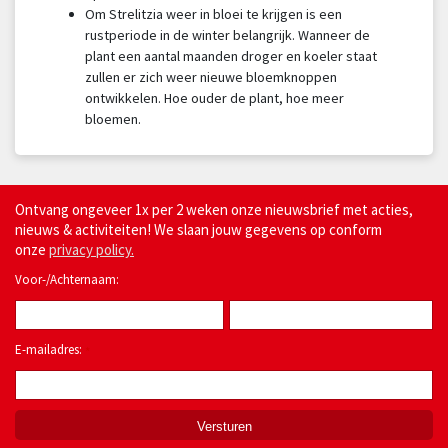
Om Strelitzia weer in bloei te krijgen is een
rustperiode in de winter belangrijk. Wanneer de
plant een aantal maanden droger en koeler staat
zullen er zich weer nieuwe bloemknoppen
ontwikkelen. Hoe ouder de plant, hoe meer
bloemen.
Ontvang ongeveer 1x per 2 weken onze nieuwsbrief met acties,
nieuws & activiteiten! We slaan jouw gegevens op conform
onze
privacy policy.
Voor-/Achternaam:
E-mailadres:
*