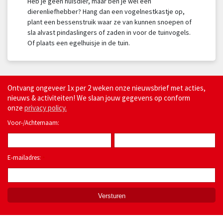
Heb je geen huisdier, maar ben je wel een
dierenliefhebber? Hang dan een vogelnestkastje op,
plant een bessenstruik waar ze van kunnen snoepen of
sla alvast pindaslingers of zaden in voor de tuinvogels.
Of plaats een egelhuisje in de tuin.
Ontvang ongeveer 1x per 2 weken onze nieuwsbrief met acties,
nieuws & activiteiten! We slaan jouw gegevens op conform
onze
privacy policy.
Voor-/Achternaam:
E-mailadres:
*