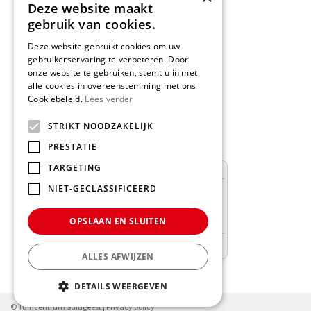
>>
Routebeschrijving
Deze website maakt
gebruik van cookies.
Deze website gebruikt cookies om uw
gebruikerservaring te verbeteren. Door
onze website te gebruiken, stemt u in met
Schrijf een recensie
alle cookies in overeenstemming met ons
Cookiebeleid.
Lees verder
Geef nu uw mening
en WIN een
STRIKT NOODZAKELIJK
Nationale Tuinbon t.w.v. € 25,-!
PRESTATIE
TARGETING
NIET-GECLASSIFICEERD
OPSLAAN EN SLUITEN
ALLES AFWIJZEN
DETAILS WEERGEVEN
© Tuincentrum Suidgeest |
Privacy policy