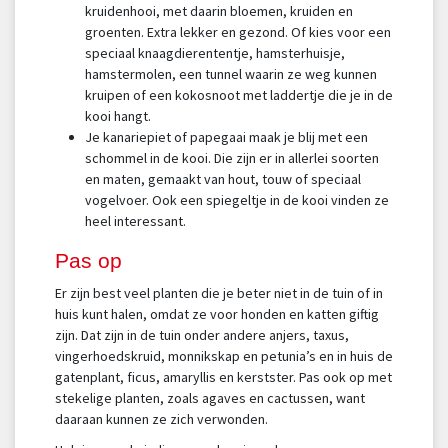
kruidenhooi, met daarin bloemen, kruiden en
groenten. Extra lekker en gezond. Of kies voor een
speciaal knaagdierententje, hamsterhuisje,
hamstermolen, een tunnel waarin ze weg kunnen
kruipen of een kokosnoot met laddertje die je in de
kooi hangt.
Je kanariepiet of papegaai maak je blij met een
schommel in de kooi. Die zijn er in allerlei soorten
en maten, gemaakt van hout, touw of speciaal
vogelvoer. Ook een spiegeltje in de kooi vinden ze
heel interessant.
Pas op
Er zijn best veel planten die je beter niet in de tuin of in
huis kunt halen, omdat ze voor honden en katten giftig
zijn. Dat zijn in de tuin onder andere anjers, taxus,
vingerhoedskruid, monnikskap en petunia’s en in huis de
gatenplant, ficus, amaryllis en kerstster. Pas ook op met
stekelige planten, zoals agaves en cactussen, want
daaraan kunnen ze zich verwonden.