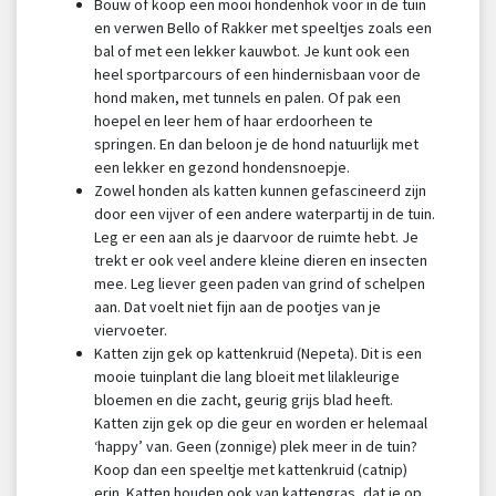
Bouw of koop een mooi hondenhok voor in de tuin
en verwen Bello of Rakker met speeltjes zoals een
bal of met een lekker kauwbot. Je kunt ook een
heel sportparcours of een hindernisbaan voor de
hond maken, met tunnels en palen. Of pak een
hoepel en leer hem of haar erdoorheen te
springen. En dan beloon je de hond natuurlijk met
een lekker en gezond hondensnoepje.
Zowel honden als katten kunnen gefascineerd zijn
door een vijver of een andere waterpartij in de tuin.
Leg er een aan als je daarvoor de ruimte hebt. Je
trekt er ook veel andere kleine dieren en insecten
mee. Leg liever geen paden van grind of schelpen
aan. Dat voelt niet fijn aan de pootjes van je
viervoeter.
Katten zijn gek op kattenkruid (Nepeta). Dit is een
mooie tuinplant die lang bloeit met lilakleurige
bloemen en die zacht, geurig grijs blad heeft.
Katten zijn gek op die geur en worden er helemaal
‘happy’ van. Geen (zonnige) plek meer in de tuin?
Koop dan een speeltje met kattenkruid (catnip)
erin. Katten houden ook van kattengras, dat je op