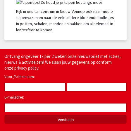
Kijk in ons tuincentrum in Nieuw-Vennep ook naar mooie
tulpenvazen en naar de vele andere bloeiende bolletjes
in potten, schalen, manden en bakken om al helemaal in
lentesfeer te komen.
Ontvang ongeveer 1x per 2 weken onze nieuwsbrief met acties,
nieuws & activiteiten! We slaan jouw gegevens op conform
onze
privacy policy.
Voor-/Achternaam:
E-mailadres:
*