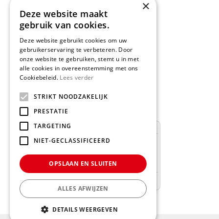
×
>>
Routebeschrijving
Deze website maakt
gebruik van cookies.
Deze website gebruikt cookies om uw
gebruikerservaring te verbeteren. Door
onze website te gebruiken, stemt u in met
Schrijf een recensie
alle cookies in overeenstemming met ons
Cookiebeleid.
Lees verder
Geef nu uw mening
en WIN een
STRIKT NOODZAKELIJK
Nationale Tuinbon t.w.v. € 25,-!
PRESTATIE
TARGETING
NIET-GECLASSIFICEERD
OPSLAAN EN SLUITEN
ALLES AFWIJZEN
DETAILS WEERGEVEN