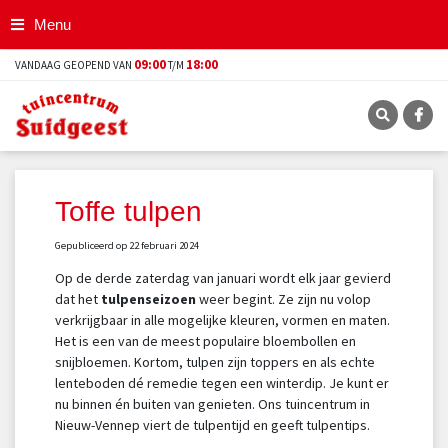
G
Menu
a
n
09:00
18:00
VANDAAG GEOPEND VAN
T/M
a
a
r
c
o
n
t
Toffe tulpen
e
n
Gepubliceerd op
22 februari 2024
t
Op de derde zaterdag van januari wordt elk jaar gevierd
dat het
tulpenseizoen
weer begint. Ze zijn nu volop
verkrijgbaar in alle mogelijke kleuren, vormen en maten.
Het is een van de meest populaire bloembollen en
snijbloemen. Kortom, tulpen zijn toppers en als echte
lenteboden dé remedie tegen een winterdip. Je kunt er
nu binnen én buiten van genieten. Ons tuincentrum in
Nieuw-Vennep viert de tulpentijd en geeft tulpentips.