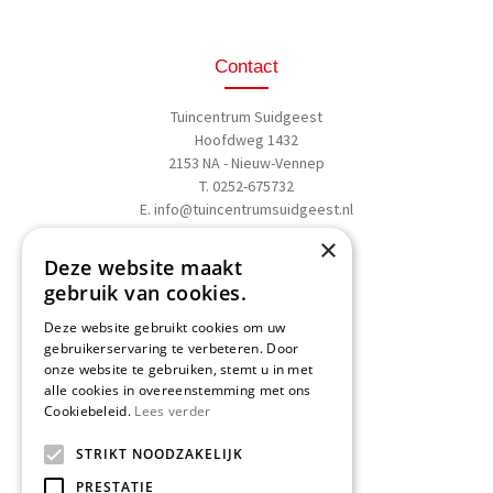
Contact
Tuincentrum Suidgeest
Hoofdweg 1432
2153 NA - Nieuw-Vennep
T. 0252-675732
E.
info@tuincentrumsuidgeest.nl
×
>>
Routebeschrijving
Deze website maakt
gebruik van cookies.
Deze website gebruikt cookies om uw
gebruikerservaring te verbeteren. Door
onze website te gebruiken, stemt u in met
Schrijf een recensie
alle cookies in overeenstemming met ons
Cookiebeleid.
Lees verder
Geef nu uw mening
en WIN een
STRIKT NOODZAKELIJK
Nationale Tuinbon t.w.v. € 25,-!
PRESTATIE