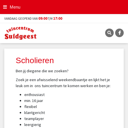
G
Menu
a
n
09:00
17:00
VANDAAG GEOPEND VAN
T/M
a
a
r
c
o
n
t
Scholieren
e
n
Ben jij diegene die we zoeken?
t
Zoek je een afwisselend weekendbaantje en lijkt het je
leuk om in ons tuincentrum te komen werken en ben je:
enthousiast
min. 16 jaar
flexibel
klantgericht
teamplayer
leergierig