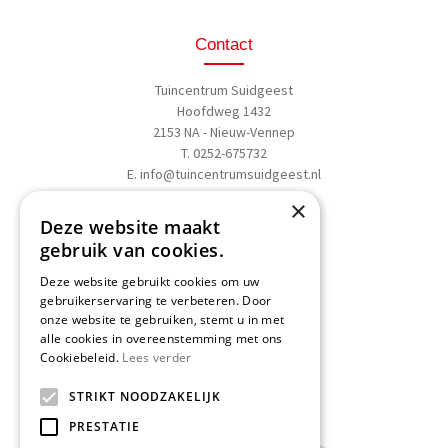
Contact
Tuincentrum Suidgeest
Hoofdweg 1432
2153 NA - Nieuw-Vennep
T. 0252-675732
E.
info@tuincentrumsuidgeest.nl
×
>>
Routebeschrijving
Deze website maakt
gebruik van cookies.
Deze website gebruikt cookies om uw
gebruikerservaring te verbeteren. Door
onze website te gebruiken, stemt u in met
Schrijf een recensie
alle cookies in overeenstemming met ons
Cookiebeleid.
Lees verder
Geef nu uw mening
en WIN een
STRIKT NOODZAKELIJK
Nationale Tuinbon t.w.v. € 25,-!
PRESTATIE