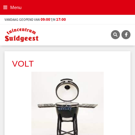
G
Menu
a
n
09:00
17:00
VANDAAG GEOPEND VAN
T/M
a
a
r
c
o
n
t
VOLT
e
n
t