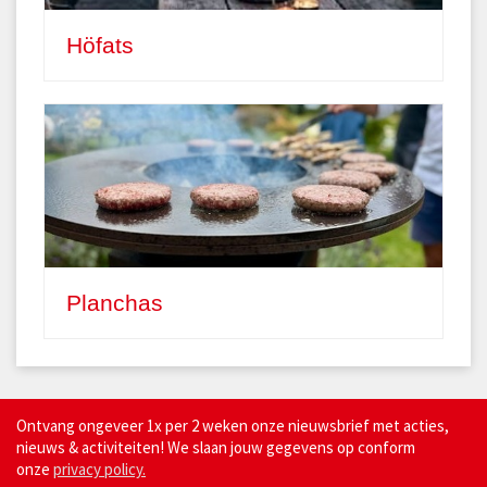
Höfats
Planchas
Ontvang ongeveer 1x per 2 weken onze nieuwsbrief met acties,
nieuws & activiteiten! We slaan jouw gegevens op conform
onze
privacy policy.